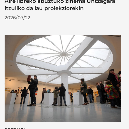
Aire libreko abuztuko zinema Untzagara
itzuliko da lau proiekziorekin
2026/07/22