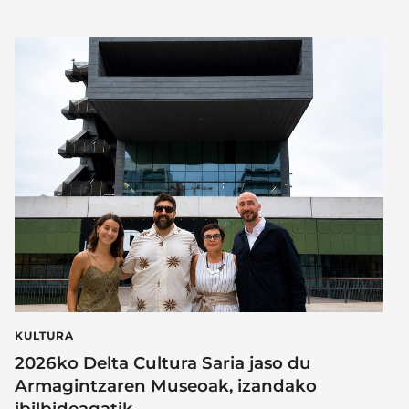
KULTURA
2026ko Delta Cultura Saria jaso du
Armagintzaren Museoak, izandako
ibilbideagatik