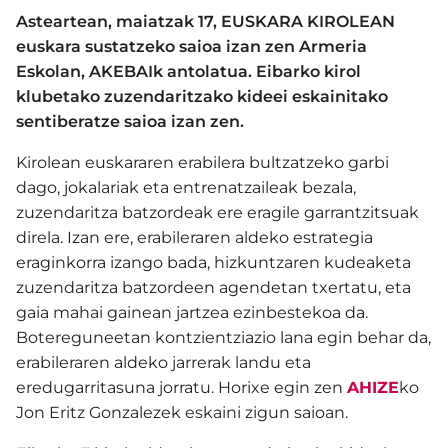
Asteartean, maiatzak 17, EUSKARA KIROLEAN
euskara sustatzeko saioa izan zen Armeria
Eskolan, AKEBAIk antolatua. Eibarko kirol
klubetako zuzendaritzako kideei eskainitako
sentiberatze saioa izan zen.
Kirolean euskararen erabilera bultzatzeko garbi
dago, jokalariak eta entrenatzaileak bezala,
zuzendaritza batzordeak ere eragile garrantzitsuak
direla. Izan ere, erabileraren aldeko estrategia
eraginkorra izango bada, hizkuntzaren kudeaketa
zuzendaritza batzordeen agendetan txertatu, eta
gaia mahai gainean jartzea ezinbestekoa da.
Botereguneetan kontzientziazio lana egin behar da,
erabileraren aldeko jarrerak landu eta
eredugarritasuna jorratu. Horixe egin zen
AHIZE
ko
Jon Eritz Gonzalezek eskaini zigun saioan.