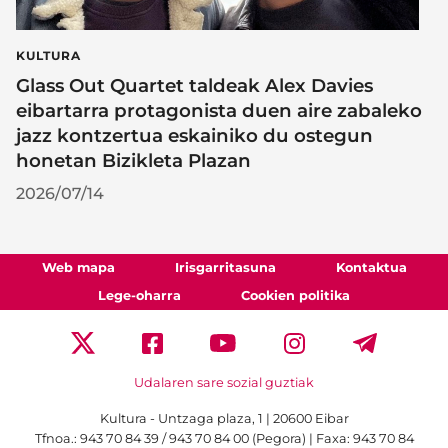
KULTURA
Glass Out Quartet taldeak Alex Davies
eibartarra protagonista duen aire zabaleko
jazz kontzertua eskainiko du ostegun
honetan Bizikleta Plazan
2026/07/14
Web mapa
Irisgarritasuna
Kontaktua
Lege-oharra
Cookien politika
Udalaren sare sozial guztiak
Kultura - Untzaga plaza, 1 | 20600 Eibar
Tfnoa.:
943 70 84 39 / 943 70 84 00 (Pegora)
| Faxa: 943 70 84