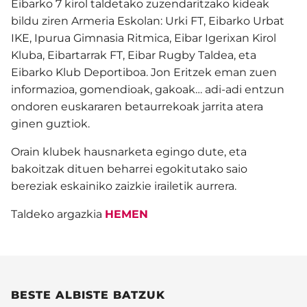
Eibarko 7 kirol taldetako zuzendaritzako kideak
bildu ziren Armeria Eskolan: Urki FT, Eibarko Urbat
IKE, Ipurua Gimnasia Ritmica, Eibar Igerixan Kirol
Kluba, Eibartarrak FT, Eibar Rugby Taldea, eta
Eibarko Klub Deportiboa. Jon Eritzek eman zuen
informazioa, gomendioak, gakoak… adi-adi entzun
ondoren euskararen betaurrekoak jarrita atera
ginen guztiok.
Orain klubek hausnarketa egingo dute, eta
bakoitzak dituen beharrei egokitutako saio
bereziak eskainiko zaizkie irailetik aurrera.
Taldeko argazkia
HEMEN
BESTE ALBISTE BATZUK