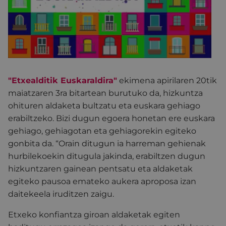
"Etxealditik Euskaraldira"
ekimena apirilaren 20tik
maiatzaren 3ra bitartean burutuko da, hizkuntza
ohituren aldaketa bultzatu eta euskara gehiago
erabiltzeko. Bizi dugun egoera honetan ere euskara
gehiago, gehiagotan eta gehiagorekin egiteko
gonbita da. “Orain ditugun ia harreman gehienak
hurbilekoekin ditugula jakinda, erabiltzen dugun
hizkuntzaren gainean pentsatu eta aldaketak
egiteko pausoa emateko aukera aproposa izan
daitekeela iruditzen zaigu.
Etxeko konfiantza giroan aldaketak egiten