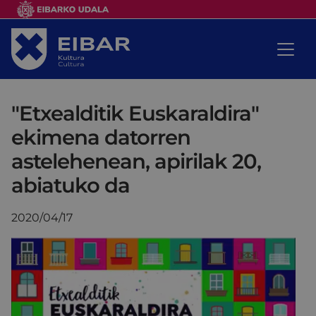
"Etxealditik Euskaraldira"
ekimena datorren
astelehenean, apirilak 20,
abiatuko da
2020/04/17