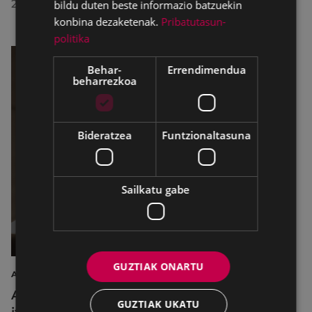
2026/07/23
bildu duten beste informazio batzuekin
konbina dezaketenak.
Pribatutasun-
politika
Behar-
Errendimendua
beharrezkoa
Bideratzea
Funtzionaltasuna
Sailkatu gabe
GUZTIAK ONARTU
AIRE LIBREKO ZINEMA
Aire libreko abuztuko zinema Untzagara
GUZTIAK UKATU