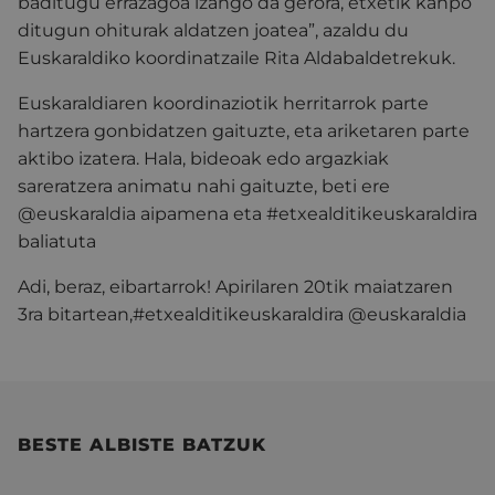
baditugu errazagoa izango da gerora, etxetik kanpo
ditugun ohiturak aldatzen joatea”, azaldu du
Euskaraldiko koordinatzaile Rita Aldabaldetrekuk.
Euskaraldiaren koordinaziotik herritarrok parte
hartzera gonbidatzen gaituzte, eta ariketaren parte
aktibo izatera. Hala, bideoak edo argazkiak
sareratzera animatu nahi gaituzte, beti ere
@euskaraldia aipamena eta #etxealditikeuskaraldira
baliatuta
Adi, beraz, eibartarrok! Apirilaren 20tik maiatzaren
3ra bitartean,#etxealditikeuskaraldira @euskaraldia
BESTE ALBISTE BATZUK