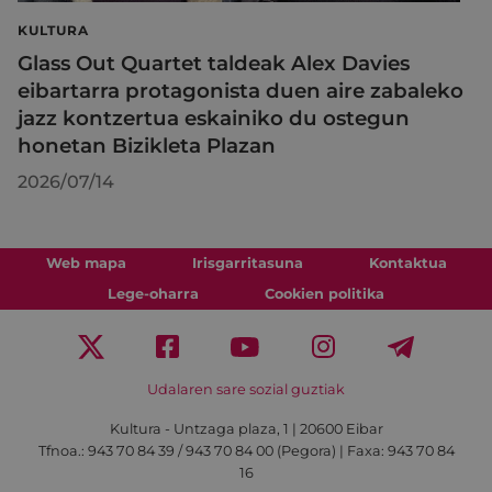
KULTURA
Glass Out Quartet taldeak Alex Davies
eibartarra protagonista duen aire zabaleko
jazz kontzertua eskainiko du ostegun
honetan Bizikleta Plazan
2026/07/14
Web mapa
Irisgarritasuna
Kontaktua
Lege-oharra
Cookien politika
Udalaren sare sozial guztiak
Kultura - Untzaga plaza, 1 | 20600 Eibar
Tfnoa.:
943 70 84 39 / 943 70 84 00 (Pegora)
| Faxa: 943 70 84
16