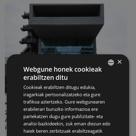
×
Webgune honek cookieak
erabiltzen ditu
BASQUE
Cookieak erabiltzen ditugu edukia,
SPANISH
iragarkiak pertsonalizatzeko eta gure
trafikoa aztertzeko. Gure webgunearen
KULTURA
erabilerari buruzko informazioa ere
2026ko Delta Cultura Saria jaso du
partekatzen dugu gure publizitate- eta
Armagintzaren Museoak, izandako
analisi-bazkideekin, zuk eman diezun edo
ibilbideagatik
haiek beren zerbitzuak erabiltzeagatik