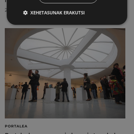
itzuliko da lau proiekziorekin
2026/07/22
XEHETASUNAK ERAKUTSI
PORTALEA