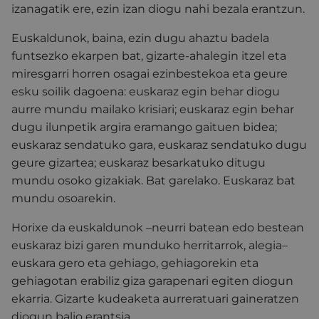
izanagatik ere, ezin izan diogu nahi bezala erantzun.
Euskaldunok, baina, ezin dugu ahaztu badela
funtsezko ekarpen bat, gizarte-ahalegin itzel eta
miresgarri horren osagai ezinbestekoa eta geure
esku soilik dagoena: euskaraz egin behar diogu
aurre mundu mailako krisiari; euskaraz egin behar
dugu ilunpetik argira eramango gaituen bidea;
euskaraz sendatuko gara, euskaraz sendatuko dugu
geure gizartea; euskaraz besarkatuko ditugu
mundu osoko gizakiak. Bat garelako. Euskaraz bat
mundu osoarekin.
Horixe da euskaldunok –neurri batean edo bestean
euskaraz bizi garen munduko herritarrok, alegia–
euskara gero eta gehiago, gehiagorekin eta
gehiagotan erabiliz giza garapenari egiten diogun
ekarria. Gizarte kudeaketa aurreratuari gaineratzen
diogun balio erantsia.