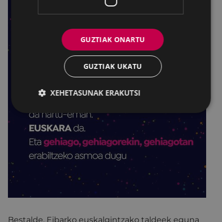
GUZTIAK ONARTU
GUZTIAK UKATU
XEHETASUNAK ERAKUTSI
Bestalde, Eibarko euskalgintzako taldeek eguna