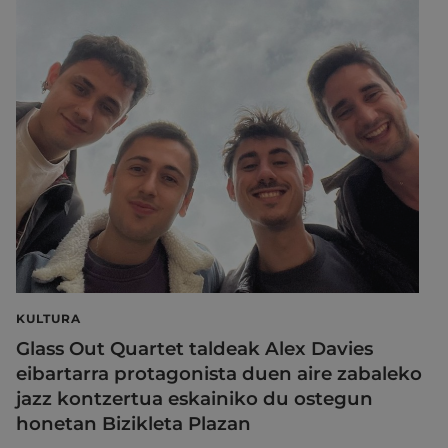
KULTURA
Glass Out Quartet taldeak Alex Davies
eibartarra protagonista duen aire zabaleko
jazz kontzertua eskainiko du ostegun
honetan Bizikleta Plazan