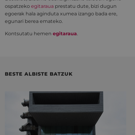
ospatzeko
egitaraua
prestatu dute, bizi dugun
egoerak hala aginduta xumea izango bada ere,
egunari berea emateko.
Kontsutatu hemen
egitaraua
.
BESTE ALBISTE BATZUK