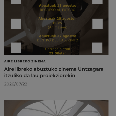
AIRE LIBREKO ZINEMA
Aire libreko abuztuko zinema Untzagara
itzuliko da lau proiekziorekin
2026/07/22