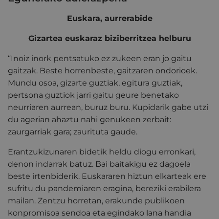
Euskara, aurrerabide
Gizartea euskaraz biziberritzea helburu
“Inoiz inork pentsatuko ez zukeen eran jo gaitu
gaitzak. Beste horrenbeste, gaitzaren ondorioek.
Mundu osoa, gizarte guztiak, egitura guztiak,
pertsona guztiok jarri gaitu geure benetako
neurriaren aurrean, buruz buru. Kupidarik gabe utzi
du agerian ahaztu nahi genukeen zerbait:
zaurgarriak gara; zaurituta gaude.
Erantzukizunaren bidetik heldu diogu erronkari,
denon indarrak batuz. Bai baitakigu ez dagoela
beste irtenbiderik. Euskararen hiztun elkarteak ere
sufritu du pandemiaren eragina, bereziki erabilera
mailan. Zentzu horretan, erakunde publikoen
konpromisoa sendoa eta egindako lana handia