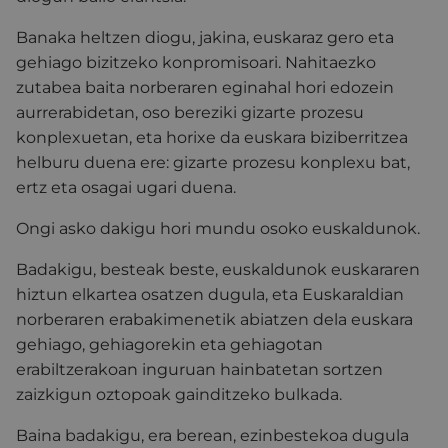
Banaka heltzen diogu, jakina, euskaraz gero eta
gehiago bizitzeko konpromisoari. Nahitaezko
zutabea baita norberaren eginahal hori edozein
aurrerabidetan, oso bereziki gizarte prozesu
konplexuetan, eta horixe da euskara biziberritzea
helburu duena ere: gizarte prozesu konplexu bat,
ertz eta osagai ugari duena.
Ongi asko dakigu hori mundu osoko euskaldunok.
Badakigu, besteak beste, euskaldunok euskararen
hiztun elkartea osatzen dugula, eta Euskaraldian
norberaren erabakimenetik abiatzen dela euskara
gehiago, gehiagorekin eta gehiagotan
erabiltzerakoan inguruan hainbatetan sortzen
zaizkigun oztopoak gainditzeko bulkada.
Baina badakigu, era berean, ezinbestekoa dugula