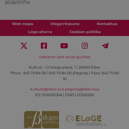
2026/07/14
Web mapa
Irisgarritasuna
Kontaktua
Lege-oharra
Cookien politika
Udalaren sare sozial guztiak
Kultura - Untzaga plaza, 1 | 20600 Eibar
Tfnoa.:
943 70 84 39 / 943 70 84 00 (Pegora)
| Faxa: 943 70 84
16
kultura@eibar.eus
pegora@eibar.eus
IFZ: P2003100A | DIR3 L01200300