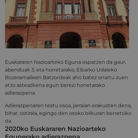
Euskararen Nazioarteko Eguna ospatzen da gaur,
abenduak 3, eta horretarako, Eibarko Udaleko
Bozeramaileen Batzordeak aho batez onartu zuen
atzo asteazkena egun berezi honetarako
adierazpena.
Adierazpenaren testu osoa, jarraian erakusten dena,
bihar, ostirala, egingo den osoko bilkuran berretsiko
da.
2020ko Euskararen Nazioarteko
Egunerako adierazpena