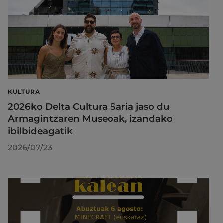
KULTURA
2026ko Delta Cultura Saria jaso du
Armagintzaren Museoak, izandako
ibilbideagatik
2026/07/23