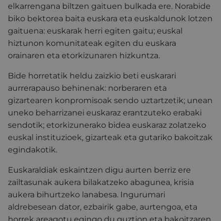
elkarrengana biltzen gaituen bulkada ere. Norabide
biko bektorea baita euskara eta euskaldunok lotzen
gaituena: euskarak herri egiten gaitu; euskal
hiztunon komunitateak egiten du euskara
orainaren eta etorkizunaren hizkuntza.
Bide horretatik heldu zaizkio beti euskarari
aurrerapauso behinenak: norberaren eta
gizartearen konpromisoak sendo uztartzetik; unean
uneko beharrizanei euskaraz erantzuteko erabaki
sendotik; etorkizunerako bidea euskaraz zolatzeko
euskal instituzioek, gizarteak eta gutariko bakoitzak
egindakotik.
Euskaraldiak eskaintzen digu aurten berriz ere
zailtasunak aukera bilakatzeko abagunea, krisia
aukera bihurtzeko lanabesa. Ingurumari
aldrebesean dator, ezbairik gabe, aurtengoa, eta
horrek areagotu egingo du guztion eta bakoitzaren