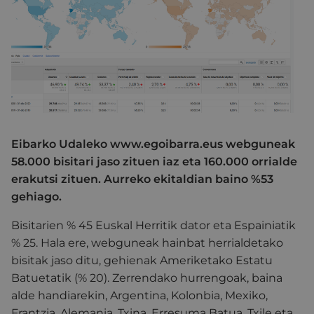
Eibarko Udaleko www.egoibarra.eus webguneak
58.000 bisitari jaso zituen iaz eta 160.000 orrialde
erakutsi zituen. Aurreko ekitaldian baino %53
gehiago.
Bisitarien % 45 Euskal Herritik dator eta Espainiatik
% 25. Hala ere, webguneak hainbat herrialdetako
bisitak jaso ditu, gehienak Ameriketako Estatu
Batuetatik (% 20). Zerrendako hurrengoak, baina
alde handiarekin, Argentina, Kolonbia, Mexiko,
Frantzia, Alemania, Txina, Erresuma Batua, Txile eta