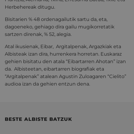
Herbehereak ditugu.
Bisitarien % 48 ordenagailutik sartu da, eta,
dagoeneko, gehiago dira gailu mugikorretatik
sartzen direnak, % 52, alegia.
Atal ikusienak, Eibar, Argitalpenak, Argazkiak eta
Albisteak izan dira, hurrenkera horretan. Euskaraz
gehien bisitatu den atala “Eibartarren Ahotan” izan
da. Albisteetan, eibartarren biografiak eta
“Argitalpenak” atalean Agustin Zuloagaren “Cielito”
audioa izan da gehien entzun dena.
BESTE ALBISTE BATZUK