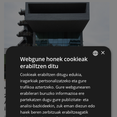
×
Webgune honek cookieak
erabiltzen ditu
BASQUE
Cookieak erabiltzen ditugu edukia,
SPANISH
iragarkiak pertsonalizatzeko eta gure
trafikoa aztertzeko. Gure webgunearen
KULTURA
erabilerari buruzko informazioa ere
2026ko Delta Cultura Saria jaso du
partekatzen dugu gure publizitate- eta
Armagintzaren Museoak, izandako
analisi-bazkideekin, zuk eman diezun edo
ibilbideagatik
haiek beren zerbitzuak erabiltzeagatik