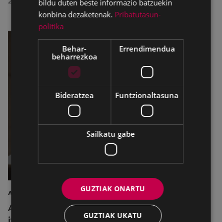
2026/07/23
bildu duten beste informazio batzuekin
konbina dezaketenak.
Pribatutasun-
politika
Behar-
Errendimendua
beharrezkoa
Bideratzea
Funtzionaltasuna
Sailkatu gabe
GUZTIAK ONARTU
AIRE LIBREKO ZINEMA
Aire libreko abuztuko zinema Untzagara
GUZTIAK UKATU
itzuliko da lau proiekziorekin