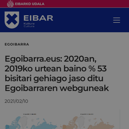
EGOIBARRA
Egoibarra.eus: 2020an,
2019ko urtean baino % 53
bisitari gehiago jaso ditu
Egoibarraren webguneak
2021/02/10