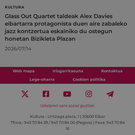
KULTURA
Glass Out Quartet taldeak Alex Davies
eibartarra protagonista duen aire zabaleko
jazz kontzertua eskainiko du ostegun
honetan Bizikleta Plazan
2026/07/14
Web mapa
Irisgarritasuna
Kontaktua
Lege-oharra
Cookien politika
Udalaren sare sozial guztiak
Kultura - Untzaga plaza, 1 | 20600 Eibar
Tfnoa.:
943 70 84 39 / 943 70 84 00 (Pegora)
| Faxa: 943 70 84
16