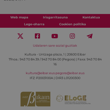
Web mapa
Irisgarritasuna
Kontaktua
Lege-oharra
Cookien politika
Udalaren sare sozial guztiak
Kultura - Untzaga plaza, 1 | 20600 Eibar
Tfnoa.:
943 70 84 39 / 943 70 84 00 (Pegora)
| Faxa: 943 70 84
16
kultura@eibar.eus
pegora@eibar.eus
IFZ: P2003100A | DIR3 L01200300