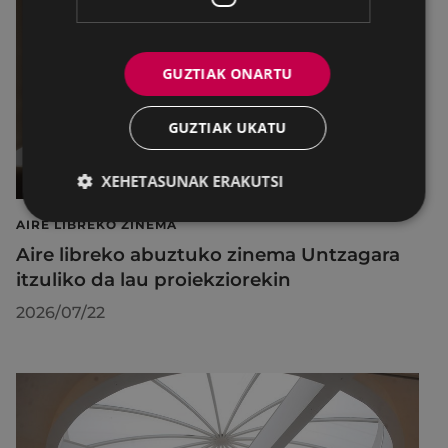
GUZTIAK ONARTU
GUZTIAK UKATU
XEHETASUNAK ERAKUTSI
AIRE LIBREKO ZINEMA
Aire libreko abuztuko zinema Untzagara
itzuliko da lau proiekziorekin
2026/07/22