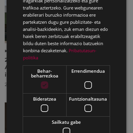
iragarkiak pertsonalizatzeko eta gure
trafikoa aztertzeko. Gure webgunearen
erabilerari buruzko informazioa ere
partekatzen dugu gure publizitate- eta
analisi-bazkideekin, zuk eman diezun edo
haiek beren zerbitzuak erabiltzeagatik
bildu duten beste informazio batzuekin
konbina dezaketenak.
Pribatutasun-
KULTURA
politika
2026ko Delta Cultura Saria jaso du
Armagintzaren Museoak, izandako
Behar-
Errendimendua
ibilbideagatik
beharrezkoa
2026/07/23
Bideratzea
Funtzionaltasuna
Sailkatu gabe