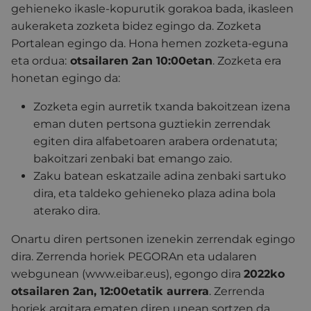
gehieneko ikasle-kopurutik gorakoa bada, ikasleen
aukeraketa zozketa bidez egingo da. Zozketa
Portalean egingo da. Hona hemen zozketa-eguna
eta ordua:
otsailaren 2an 10:00etan
. Zozketa era
honetan egingo da:
Zozketa egin aurretik txanda bakoitzean izena
eman duten pertsona guztiekin zerrendak
egiten dira alfabetoaren arabera ordenatuta;
bakoitzari zenbaki bat emango zaio.
Zaku batean eskatzaile adina zenbaki sartuko
dira, eta taldeko gehieneko plaza adina bola
aterako dira.
Onartu diren pertsonen izenekin zerrendak egingo
dira. Zerrenda horiek PEGORAn eta udalaren
webgunean (www.eibar.eus), egongo dira
2022ko
otsailaren 2an, 12:00etatik aurrera
. Zerrenda
horiek argitara ematen diren unean sortzen da