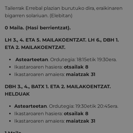
Tailerrak Errebal plazian burutuko dira, eraikinaren
bigarren solariuan. (Elebitan)
0 Maila. (Hasi berrientzat).
LH 3., 4. ETA 5. MAILAKOENTZAT. LH 6., DBH 1.
ETA 2. MAILAKOENTZAT.
Astearteetan
. Ordutegia:
18:15etik 19:30era.
Ikastaroaren hasiera:
otsailak 8
Ikastaroaren amaiera:
maiatzak 31
DBH 3., 4., BATX 1. ETA 2. MAILAKOENTZAT.
HELDUAK
Astearteetan
. Ordutegia:
19:30etik 20:45era.
Ikastaroaren hasiera:
otsailak 8
Ikastaroaren amaiera:
maiatzak 31