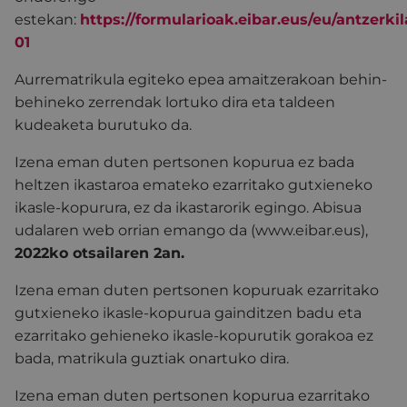
estekan:
https://formularioak.eibar.eus/eu/
antzerki
01
Aurrematrikula egiteko epea amaitzerakoan behin-
behineko zerrendak lortuko dira eta taldeen
kudeaketa burutuko da.
Izena eman duten pertsonen kopurua ez bada
heltzen ikastaroa emateko ezarritako gutxieneko
ikasle-kopurura, ez da ikastarorik egingo. Abisua
udalaren web orrian emango da (www.eibar.eus),
2022ko otsailaren 2an.
Izena eman duten pertsonen kopuruak ezarritako
gutxieneko ikasle-kopurua gainditzen badu eta
ezarritako gehieneko ikasle-kopurutik gorakoa ez
bada, matrikula guztiak onartuko dira.
Izena eman duten pertsonen kopurua ezarritako