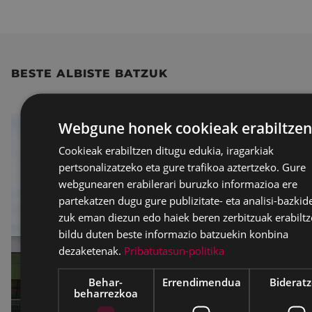
BESTE ALBISTE BATZUK
Webgune honek cookieak erabiltzen
Cookieak erabiltzen ditugu edukia, iragarkiak
pertsonalizatzeko eta gure trafikoa aztertzeko. Gure
webgunearen erabilerari buruzko informazioa ere
partekatzen dugu gure publizitate- eta analisi-bazkid
zuk eman diezun edo haiek beren zerbitzuak erabiltz
bildu duten beste informazio batzuekin konbina
dezaketenak.
Pribatutasun-politika
Behar-
Errendimendua
Biderat
beharrezkoa