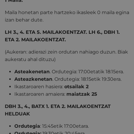
1 Maila.
Maila honetan parte hartzeko ikasleek 0 maila egina
izan behar dute.
LH 3., 4. ETA 5. MAILAKOENTZAT. LH 6., DBH 1.
ETA 2. MAILAKOENTZAT.
(Aukeran: adierazi zein ordutan nahiago duzun. Biak
aukeratu ahal dituzu)
Asteakenetan
. Ordutegia:
17:00etatik 18:15era.
Asteazkenetan
. Ordutegia:
18:15etik 19:30era.
Ikastaroaren hasiera:
otsailak 2
Ikastaroaren amaiera:
maiatzak 25
DBH 3., 4., BATX 1. ETA 2. MAILAKOENTZAT
HELDUAK
Ordutegia
: 15:45etik 17:00etara.
Ordutegia:
19:30etik 20:45era.