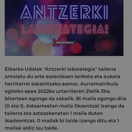
Eibarko Udalak "Antzerki laborategia" tailerra
antolatu du arte eszenikoen lanketa eta aukera
herritarrei eskaintzeko asmoz. Aurrematrikula
egiteko epea 2022ko urtarrilaren 21etik 31ra
bitartean egongo da zabalik. Bi maila egongo dira
(0 eta 1). Astearteetan maila 0koentzat izango da
tailerra eta asteazkenetan 1 maila duten
ikasleentzat. 0 mailak bi talde izango ditu eta 1
mailak aldiz lau talde.