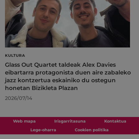
KULTURA
Glass Out Quartet taldeak Alex Davies
eibartarra protagonista duen aire zabaleko
jazz kontzertua eskainiko du ostegun
honetan Bizikleta Plazan
2026/07/14
Web mapa
Irisgarritasuna
Kontaktua
Lege-oharra
Cookien politika