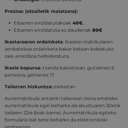
Prezioa: (otsailetik maiatzera):
Eibarren erroldatutakoak
40€
.
Eibarren erroldatuta ez daudenak
80€
Ikastaroaren ordainketa
: Ikasleei matrikularen
zenbatekoa ordainketa bakar batean kobratuko
zaie, erreziboa helbideratuta.
Ikasle kopurua
: txanda bakoitzean, gutxienez 6
pertsona, gehienez 17.
Tailerren hizkuntza:
elebietan
Aurrematrikula:
antzerki
tailerrean izena emateko
aurrematrikula egin beharko da abuztuaren 30etik
irailaren 22ra (biak barne). Aurrematrikula egiteko
formulario bat bete beharko da elektronikoki
ondorengo