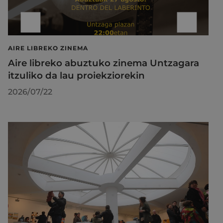
AIRE LIBREKO ZINEMA
Aire libreko abuztuko zinema Untzagara
itzuliko da lau proiekziorekin
2026/07/22