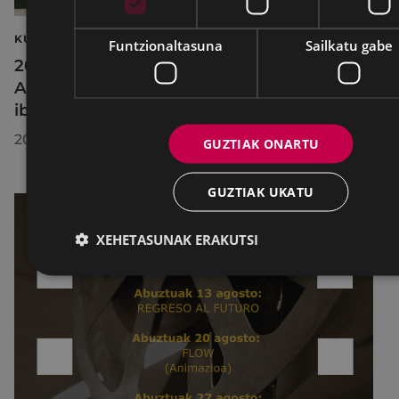
KULTURA
Funtzionaltasuna
Sailkatu gabe
2026ko Delta Cultura Saria jaso du
Armagintzaren Museoak, izandako
ibilbideagatik
2026/07/23
GUZTIAK ONARTU
GUZTIAK UKATU
XEHETASUNAK ERAKUTSI