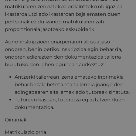
matrikularen zenbatekoa ordaintzeko obligazioa.
Ikastaroa utzi edo ikastaroan baja ematen duen
pertsonak ez du izango matrikularen zati
proportzionala jasotzeko eskubiderik.
Aurre-inskripzioen onarpenaren abisua jaso
ondoren, behin betiko inskripzioa egin behar da,
ondoren adierazten den dokumentazioa tailerra
burutuko den lehen egunean aurkeztuz:
Antzerki
tailerrean izena emateko inprimakia
behar bezala beteta eta tailerrera joango den
adingabearen aita, amak edo tutoreak sinatuta.
Tutoreen kasuan, tutoretza egiaztatzen duen
dokumentazioa.
Oinarriak
Matrikulazio orria