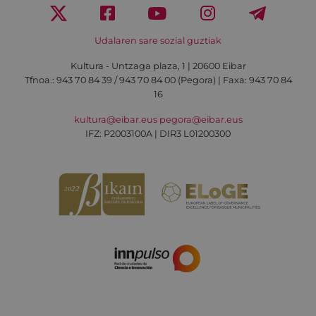
Udalaren sare sozial guztiak
Kultura - Untzaga plaza, 1 | 20600 Eibar
Tfnoa.:
943 70 84 39 / 943 70 84 00 (Pegora)
| Faxa: 943 70 84
16
kultura@eibar.eus
pegora@eibar.eus
IFZ: P2003100A | DIR3 L01200300