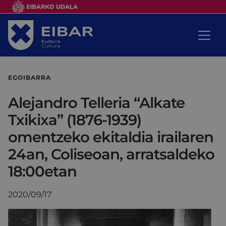
EGOIBARRA
Alejandro Telleria “Alkate
Txikixa” (1876-1939)
omentzeko ekitaldia irailaren
24an, Coliseoan, arratsaldeko
18:00etan
2020/09/17