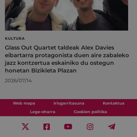
KULTURA
Glass Out Quartet taldeak Alex Davies
eibartarra protagonista duen aire zabaleko
jazz kontzertua eskainiko du ostegun
honetan Bizikleta Plazan
2026/07/14
Web mapa
Irisgarritasuna
Kontaktua
Lege-oharra
Cookien politika