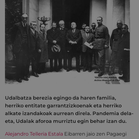
Udalbatza berezia egingo da haren familia,
herriko entitate garrantzizkoenak eta herriko
alkate izandakoak aurrean direla. Pandemia dela-
eta, Udalak aforoa murriztu egin behar izan du.
Alejandro Telleria Estala
Eibarren jaio zen Pagaegi