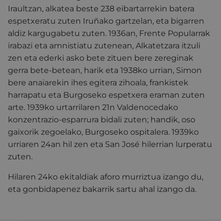
Iraultzan, alkatea beste 238 eibartarrekin batera
espetxeratu zuten Iruñako gartzelan, eta bigarren
aldiz kargugabetu zuten. 1936an, Frente Popularrak
irabazi eta amnistiatu zutenean, Alkatetzara itzuli
zen eta ederki asko bete zituen bere zereginak
gerra bete-betean, harik eta 1938ko urrian, Simon
bere anaiarekin ihes egitera zihoala, frankistek
harrapatu eta Burgoseko espetxera eraman zuten
arte. 1939ko urtarrilaren 21n Valdenocedako
konzentrazio-esparrura bidali zuten; handik, oso
gaixorik zegoelako, Burgoseko ospitalera. 1939ko
urriaren 24an hil zen eta San José hilerrian lurperatu
zuten.
Hilaren 24ko ekitaldiak aforo murriztua izango du,
eta gonbidapenez bakarrik sartu ahal izango da.