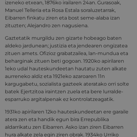
izeneko etxean, 1876ko irailaren 24an. Gurasoak,
Manuel Telleria eta Rosa Estala soraluzetarrak,
Eibarren finkatu ziren eta bost seme-alaba izan
zituzten; Alejandro zen nagusiena.
Gaztetatik murgildu zen gizarte hobeago baten
aldeko jardunean; justizia eta jendearen ongizatea
zituen amets. Ofizioz grabatzailea, lan-mundua eta
beharginak zituen beti gogoan. 1920ko apirilaren
1eko udal hauteskundeetan hautatu zuten alkate
aurreneko aldiz eta 1921eko azaroaren 11n
kargugabetu, sozialista gazteek ateratako orri solte
batek Ejertzitoa iraintzen zuela eta bere lurralde-
esparruko argitalpenak ez kontrolatzeagatik.
1931ko apirilaren 12ko hauteskundeetan ere garaile
atera zen eta handik egun bira Errepublika
aldarrikatu zen Eibarren. Asko izan ziren Eibarren
hura alkate zela egin ziren obrak. 1934ko Urriko