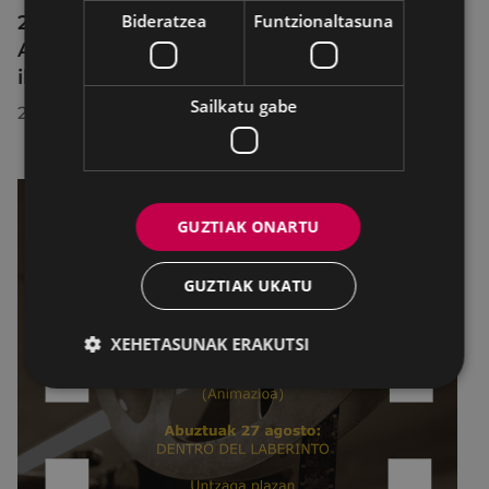
Bideratzea
Funtzionaltasuna
2026ko Delta Cultura Saria jaso du
Armagintzaren Museoak, izandako
ibilbideagatik
Sailkatu gabe
2026/07/23
GUZTIAK ONARTU
GUZTIAK UKATU
XEHETASUNAK ERAKUTSI