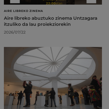
AIRE LIBREKO ZINEMA
Aire libreko abuztuko zinema Untzagara
itzuliko da lau proiekziorekin
2026/07/22