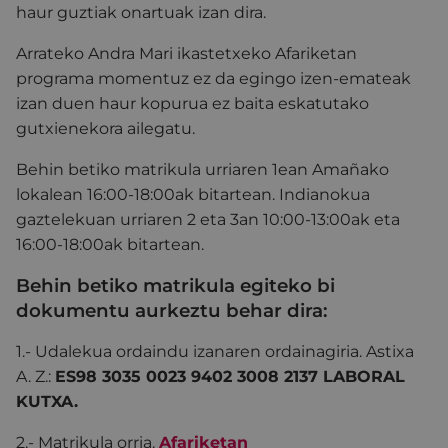
haur guztiak onartuak izan dira.
Arrateko Andra Mari ikastetxeko Afariketan
programa momentuz ez da egingo izen-emateak
izan duen haur kopurua ez baita eskatutako
gutxienekora ailegatu.
Behin betiko matrikula urriaren 1ean Amañako
lokalean 16:00-18:00ak bitartean. Indianokua
gaztelekuan urriaren 2 eta 3an 10:00-13:00ak eta
16:00-18:00ak bitartean.
Behin betiko matrikula egiteko bi
dokumentu aurkeztu behar dira:
1.- Udalekua ordaindu izanaren ordainagiria. Astixa
A. Z.:
ES98 3035 0023 9402 3008 2137 LABORAL
KUTXA.
2.- Matrikula orria.
Afariketan