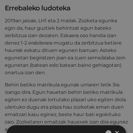
Errebaleko ludoteka
2019an jaioak, LH1 eta 2 mailak. Zozketa egunka
egin da, haur guztiek behintzat egun bateko
zerbitzua izan dezaten. Eskaera oso handia izan
denez 1-2 erabilerara mugatu da zerbitzua betiere
haurrak eskatu dituen egunen barruan. Asteko
egunetan begiratzen joan ea zuen seme/alaba zein
egunetan (batean edo batean baino gehiagotan)
onartua izan den.
Behin betiko matrikula egunak urriaren 1etik 3ra
izango dira. Egun hauetan behin betiko matrikula
egiten ez duenak lortutako plazari uko egiten diola
ulertuko dugu eta plaza hau zozketak eman duen
emaitzari kasu eginez, beste haur bati egokituko
zaio. Zozketaren emaitzak hauexek izan dira egunez
egun:
×