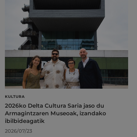
KULTURA
2026ko Delta Cultura Saria jaso du
Armagintzaren Museoak, izandako
ibilbideagatik
2026/07/23