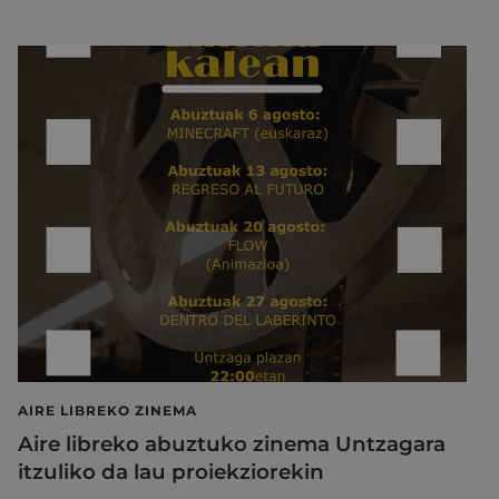
AIRE LIBREKO ZINEMA
Aire libreko abuztuko zinema Untzagara
itzuliko da lau proiekziorekin