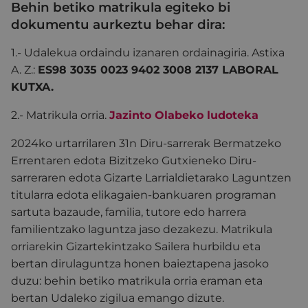
Behin betiko matrikula egiteko bi
dokumentu aurkeztu behar dira:
1.- Udalekua ordaindu izanaren ordainagiria. Astixa
A. Z.:
ES98 3035 0023 9402 3008 2137 LABORAL
KUTXA.
2.- Matrikula orria.
Jazinto Olabeko ludoteka
2024ko urtarrilaren 31n Diru-sarrerak Bermatzeko
Errentaren edota Bizitzeko Gutxieneko Diru-
sarreraren edota Gizarte Larrialdietarako Laguntzen
titularra edota elikagaien-bankuaren programan
sartuta bazaude, familia, tutore edo harrera
familientzako laguntza jaso dezakezu. Matrikula
orriarekin Gizartekintzako Sailera hurbildu eta
bertan dirulaguntza honen baieztapena jasoko
duzu: behin betiko matrikula orria eraman eta
bertan Udaleko zigilua emango dizute.