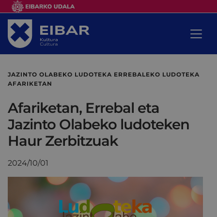
JAZINTO OLABEKO LUDOTEKA ERREBALEKO LUDOTEKA
AFARIKETAN
Afariketan, Errebal eta
Jazinto Olabeko ludoteken
Haur Zerbitzuak
2024/10/01