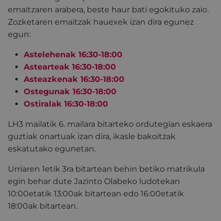
emaitzaren arabera, beste haur bati egokituko zaio.
Zozketaren emaitzak hauexek izan dira egunez
egun:
Astelehenak 16:30-18:00
Astearteak 16:30-18:00
Asteazkenak 16:30-18:00
Ostegunak 16:30-18:00
Ostiralak 16:30-18:00
LH3 mailatik 6. mailara bitarteko ordutegian eskaera
guztiak onartuak izan dira, ikasle bakoitzak
eskatutako egunetan.
Urriaren 1etik 3ra bitartean behin betiko matrikula
egin behar dute Jazinto Olabeko ludotekan
10:00etatik 13:00ak bitartean edo 16:00etatik
18:00ak bitartean.