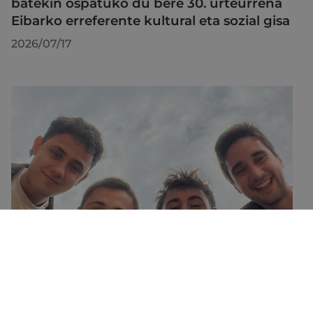
batekin ospatuko du bere 30. urteurrena
Eibarko erreferente kultural eta sozial gisa
2026/07/17