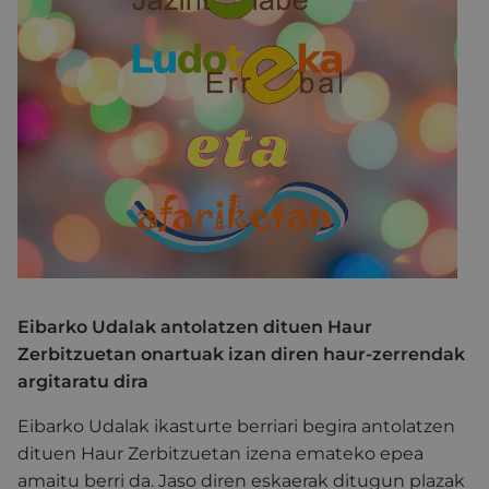
Eibarko Udalak antolatzen dituen Haur
Zerbitzuetan onartuak izan diren haur-zerrendak
argitaratu dira
Eibarko Udalak ikasturte berriari begira antolatzen
dituen Haur Zerbitzuetan izena emateko epea
amaitu berri da. Jaso diren eskaerak ditugun plazak