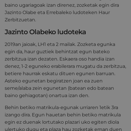
baino ugariagoak izan direnez, zozketak egin dira
Jazinto Olabe eta Errebaleko ludoteken Haur
Zerbitzuetan.
Jazinto Olabeko ludoteka
2019an jaioak, LH1 eta 2 mailak. Zozketa egunka
egin da, haur guztiek behintzat egun bateko
zerbitzua izan dezaten. Eskaera oso handia izan
denez, 1-2 eguneko erabilerara mugatu da zerbitzua,
betiere haurrak eskatu dituen egunen barruan.
Asteko egunetan begiratzen joan ea zuen
seme/alaba zein egunetan (batean edo batean
baino gehiagotan) onartua izan den.
Behin betiko matrikula-egunak urriaren 1etik 3ra
izango dira. Egun hauetan behin betiko matrikula
egin ez duenak lortutako plazari uko egiten diola
ulertuko dugu eta plaza hau zozketak eman duen