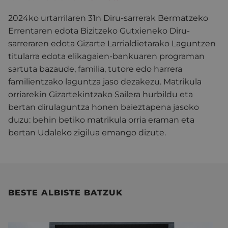
2024ko urtarrilaren 31n Diru-sarrerak Bermatzeko
Errentaren edota Bizitzeko Gutxieneko Diru-
sarreraren edota Gizarte Larrialdietarako Laguntzen
titularra edota elikagaien-bankuaren programan
sartuta bazaude, familia, tutore edo harrera
familientzako laguntza jaso dezakezu. Matrikula
orriarekin Gizartekintzako Sailera hurbildu eta
bertan dirulaguntza honen baieztapena jasoko
duzu: behin betiko matrikula orria eraman eta
bertan Udaleko zigilua emango dizute.
BESTE ALBISTE BATZUK