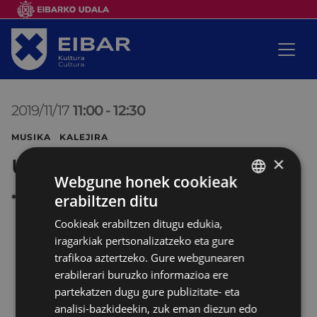
2019/11/17
11:00
-
12:30
MUSIKA KALEJIRA
×
Usartza txistulari banda
Webgune honek cookieak
erabiltzen ditu
*
BASQUE
Cookieak erabiltzen ditugu edukia,
SPANISH
iragarkiak pertsonalizatzeko eta gure
trafikoa aztertzeko. Gure webgunearen
erabilerari buruzko informazioa ere
partekatzen dugu gure publizitate- eta
analisi-bazkideekin, zuk eman diezun edo