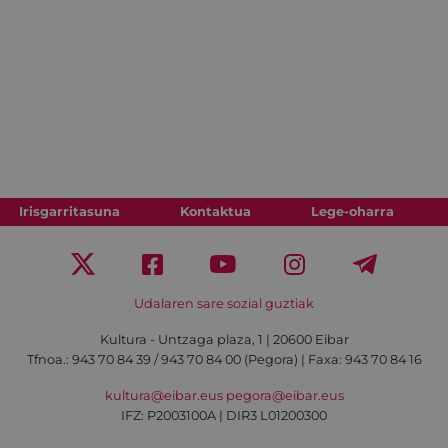
Irisgarritasuna
Kontaktua
Lege-oharra
Udalaren sare sozial guztiak
Kultura - Untzaga plaza, 1 | 20600 Eibar
Tfnoa.:
943 70 84 39 / 943 70 84 00 (Pegora)
| Faxa: 943 70 84 16
kultura@eibar.eus
pegora@eibar.eus
IFZ: P2003100A | DIR3 L01200300