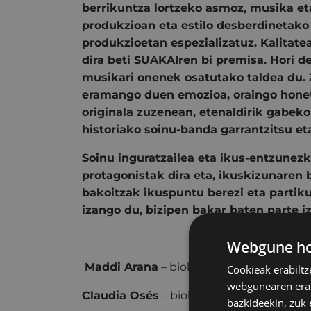
berrikuntza lortzeko asmoz,
musika et
produkzioa
n eta estilo desberdinetak
produkzio
etan espezializatuz. Kalitate
dira beti
SUAKAI
ren bi premisa. Hori de
musikari onenek
osatutako taldea du.
eramango duen emozioa, oraingo hone
originala zuzenean, etenaldirik gabeko
historiako soinu-banda garrantzitsu et
Soinu inguratzailea
eta
ikus-entzunezk
protagonistak dira eta, ikuskizunaren 
bakoitzak ikuspuntu berezi eta partiku
izango du, bizipen bakar baten parte i
Webgune hon
Maddi Arana
– biolina
Cookieak erabiltz
webgunearen erabi
Claudia Osés
– biolina, mandolina
bazkideekin, zuk 