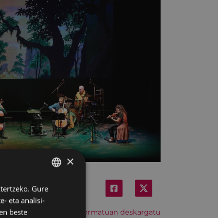
×
ztertzeko. Gure
BASQUE
- eta analisi-
SPANISH
en beste
Hitzordu hau iCal formatuan deskargatu