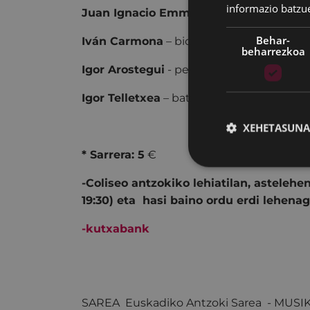
informazio batzu
Juan Ignacio Emme-
biolontxeloa
Behar-
Iván Carmona
– biolontxeloa, flautak, du
beharrezkoa
Igor Arostegui
- perkusio sinfonikoa
Igor Telletxea
– batería, tro
XEHETASUNA
* Sarrera: 5
€
-
Coliseo antzokiko lehiatilan, astelehen 
19:30) eta hasi baino ordu erdi lehenag
-
kutxabank
SAREA Euskadiko Antzoki Sarea - MUS