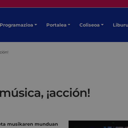
Programazioa
Portalea
Coliseoa
Libur
ción!
música, ¡acción!
n eta musikaren munduan