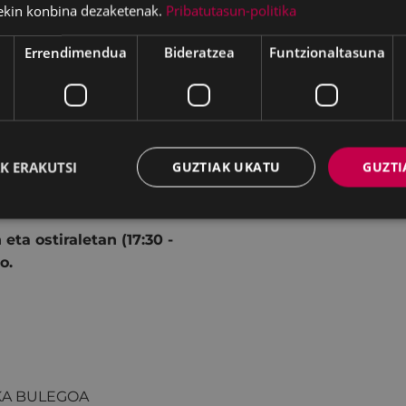
ekin konbina dezaketenak.
Pribatutasun-politika
Errendimendua
Bideratzea
Funtzionaltasuna
duk, gitarrak, teklatua
nboia
K ERAKUTSI
GUZTIAK UKATU
GUZTI
eta ostiraletan (17:30 -
o.
IKA BULEGOA