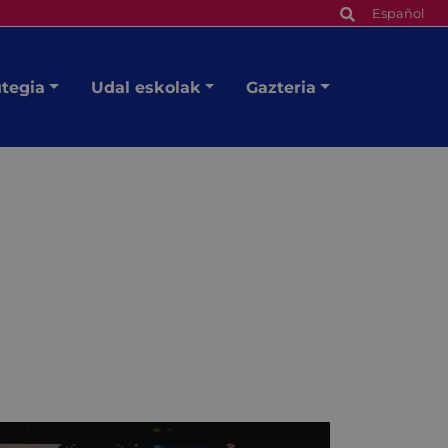
Español
utegia
Udal eskolak
Gazteria