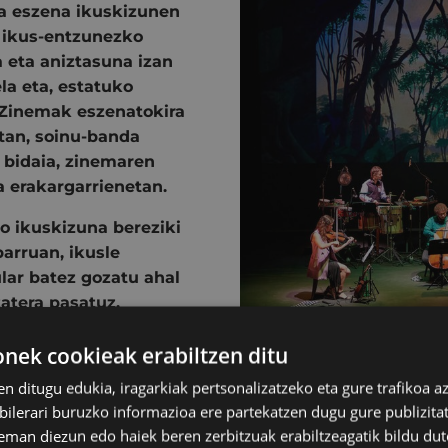
a eszena ikuskizunen
o
ikus-entzunezko
a eta aniztasuna izan
la eta,
estatuko
Zinemak
eszenatokira
tan,
soinu-banda
 bidaia,
zinemaren
a erakargarrienetan.
o ikuskizuna
bereziki
barruan, ikusle
lar
batez gozatu ahal
zatera pasatuz.
ek cookieak erabiltzen ditu
en ditugu edukia, iragarkiak pertsonalizatzeko eta gure trafikoa a
lerari buruzko informazioa ere partekatzen dugu gure publizitate
eman diezun edo haiek beren zerbitzuak erabiltzeagatik bildu dut