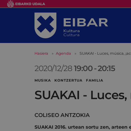
Hasiera
Agenda
SUAKAI - Luces, música, ¡ac
2020/12/28
19:00
-
20:15
MUSIKA KONTZERTUA FAMILIA
SUAKAI - Luces, 
COLISEO ANTZOKIA
SUAKAI
2016. urtean sortu zen, artee