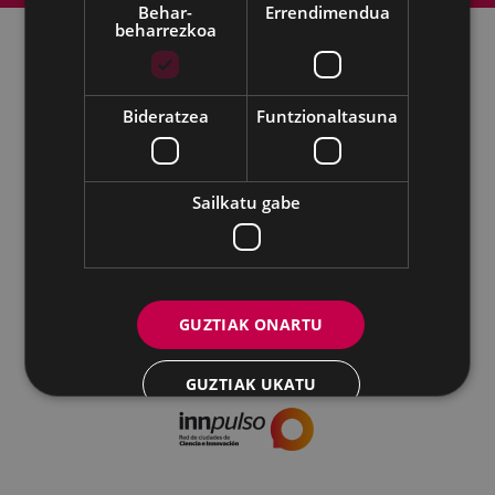
Behar-
Errendimendua
beharrezkoa
Udalaren sare sozial guztiak
Bideratzea
Funtzionaltasuna
Kultura - Untzaga plaza, 1 | 20600 Eibar
Tfnoa.:
943 70 84 39 / 943 70 84 00 (Pegora)
| Faxa: 943 70 84
16
Sailkatu gabe
kultura@eibar.eus
pegora@eibar.eus
IFZ: P2003100A | DIR3 L01200300
GUZTIAK ONARTU
GUZTIAK UKATU
XEHETASUNAK ERAKUTSI