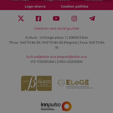
Lege-oharra
Cookien politika
Udalaren sare sozial guztiak
Kultura - Untzaga plaza, 1 | 20600 Eibar
Tfnoa.:
943 70 84 39 / 943 70 84 00 (Pegora)
| Faxa: 943 70 84
16
kultura@eibar.eus
pegora@eibar.eus
IFZ: P2003100A | DIR3 L01200300