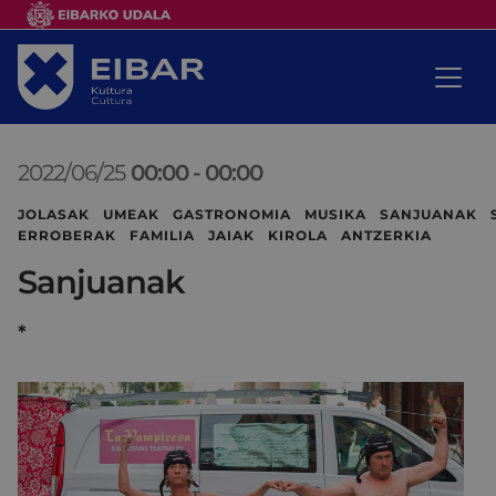
2022/06/25
00:00
-
00:00
JOLASAK UMEAK GASTRONOMIA MUSIKA SANJUANAK 
ERROBERAK FAMILIA JAIAK KIROLA ANTZERKIA
Sanjuanak
*