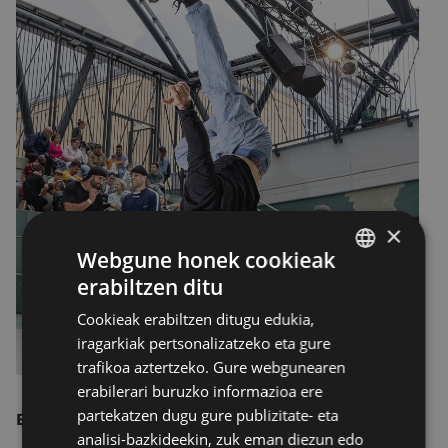
×
Webgune honek cookieak
erabiltzen ditu
BASQUE
Cookieak erabiltzen ditugu edukia,
SPANISH
iragarkiak pertsonalizatzeko eta gure
trafikoa aztertzeko. Gure webgunearen
erabilerari buruzko informazioa ere
partekatzen dugu gure publizitate- eta
EKAINAK 13, ZAPATUA
analisi-bazkideekin, zuk eman diezun edo