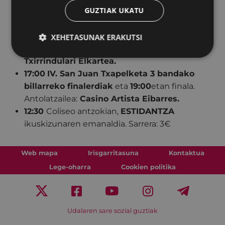
GUZTIAK UKATU
9:30
XC. Txirrindularitzako San Juan Sari
Nagusia – Gipuzkoako txapelketa
, gazte
kategoria.
Irteera eta helmuga Toribio
XEHETASUNAK ERAKUTSI
Etxeberria kalean.
Antolatzailea:
Eibarko
Txirrindulari Elkartea.
17:00
IV. San Juan Txapelketa 3 bandako
billarreko finalerdiak
eta
19:00
etan finala.
Antolatzailea:
Casino Artista Eibarres.
12:30
Coliseo antzokian,
ESTIDANTZA
ikuskizunaren emanaldia. Sarrera: 3€
Web mapa
Irisgarritasuna
Kontaktua
Lege-oharra
Cookien politika
Udalaren sare sozial guztiak