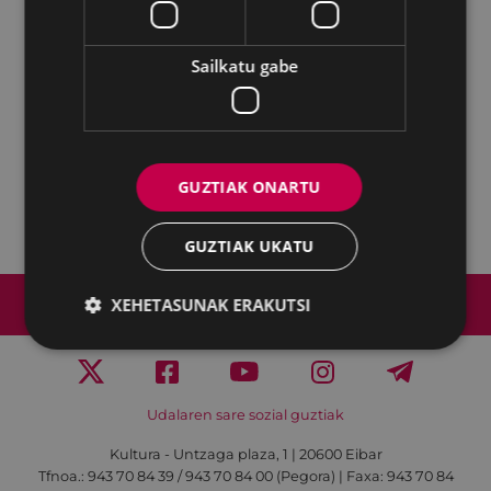
19:30
Dantzari Eguna
. Untzaga.
Antolatzailea:
Klub Deportiboa-Kezka Dantza Taldea
Sailkatu gabe
20:00
KOA Dantza
ren ikuskizuna. Coliseo
antzokia. Sarrera 3 €
22:15
Boxeo gaua
. Astelena frontoia.
Antolatzailea:
Gimnasio Ttatt S.L..
GUZTIAK ONARTU
22:30
Musika Eskola
ko taldeen kontzertua.
Untzaga plaza.
GUZTIAK UKATU
Web mapa
Irisgarritasuna
Kontaktua
XEHETASUNAK ERAKUTSI
Lege-oharra
Cookien politika
Udalaren sare sozial guztiak
Kultura - Untzaga plaza, 1 | 20600 Eibar
Tfnoa.:
943 70 84 39 / 943 70 84 00 (Pegora)
| Faxa: 943 70 84