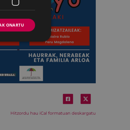
AK ONARTU
Hitzordu hau iCal formatuan deskargatu