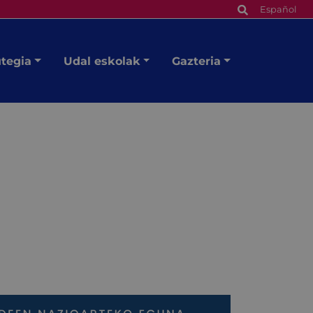
Español
utegia
Udal eskolak
Gazteria