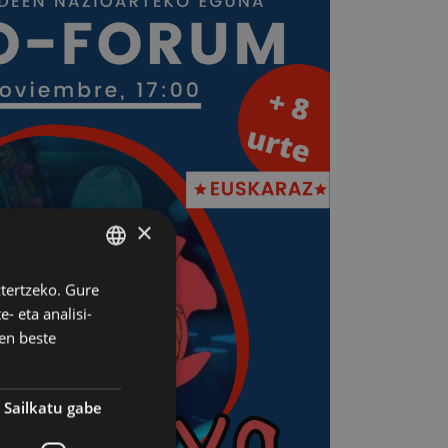
×
ztertzeko. Gure
BASQUE
- eta analisi-
SPANISH
en beste
Sailkatu gabe