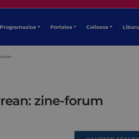
Programazioa
Portalea
Coliseoa
Libur
-forum
rrean: zine-forum