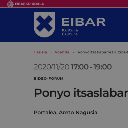
Hasiera
Agenda
Ponyo itsaslabarrean: zine
2020/11/20
17:00
-
19:00
BIDEO-FORUM
Ponyo itsaslaba
Portalea, Areto Nagusia