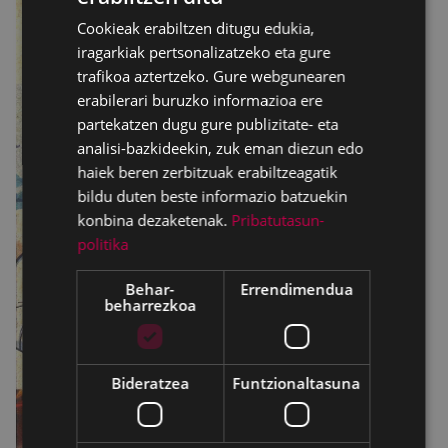
Cookieak erabiltzen ditugu edukia,
SPANISH
iragarkiak pertsonalizatzeko eta gure
trafikoa aztertzeko. Gure webgunearen
erabilerari buruzko informazioa ere
partekatzen dugu gure publizitate- eta
analisi-bazkideekin, zuk eman diezun edo
haiek beren zerbitzuak erabiltzeagatik
bildu duten beste informazio batzuekin
konbina dezaketenak.
Pribatutasun-
politika
Behar-
Errendimendua
beharrezkoa
Bideratzea
Funtzionaltasuna