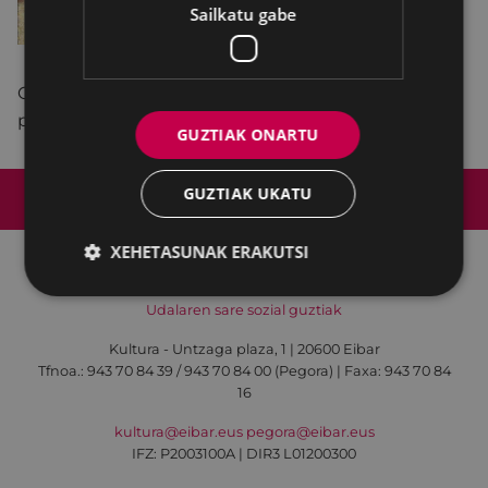
Sailkatu gabe
Olentzerori
bidalitako
gutunak
jasotzeko
postontziak.
GUZTIAK ONARTU
Web mapa
Irisgarritasuna
Kontaktua
GUZTIAK UKATU
Lege-oharra
Cookien politika
XEHETASUNAK ERAKUTSI
Udalaren sare sozial guztiak
Kultura - Untzaga plaza, 1 | 20600 Eibar
Tfnoa.:
943 70 84 39 / 943 70 84 00 (Pegora)
| Faxa: 943 70 84
16
kultura@eibar.eus
pegora@eibar.eus
IFZ: P2003100A | DIR3 L01200300