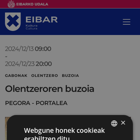
2024/12/13
09:00
-
2024/12/23
20:00
GABONAK OLENTZERO BUZOIA
Olentzeroren buzoia
PEGORA - PORTALEA
×
Webgune honek cookieak
erabiltzen ditu
BASQUE