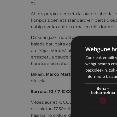
du.
Ahots propio, bero eta lasaiaren jabe da, 
konposizioen eta standard-en bertsio oso
nabigatzeko aukera ematen dio, dotorezia
Diskoan jazz modal estiloa dago soleá kut
balada bat, baita espainiar abestiari egi
Webgune hon
ere “Ojos Verdes” abestiarekin. Sustraieki
errespetua daude berrasmatzeko eta ust
Cookieak erabiltz
webgunearen erabi
handiarekin nahastuta.
bazkideekin, zuk 
Bikain,
Marco Martinez, Ander García et
informazio batzu
dituela.
Behar-
Sarrera: 10 / 7 €
COLISEOAREN LAGUN
beharrezkoa
*Aldez aurretik, COLISEO antzokiko leihat
ostiraletan 17:30etik 19:30era eta
kutxaba
hasi baino ordu erdi lehenago eskura dai