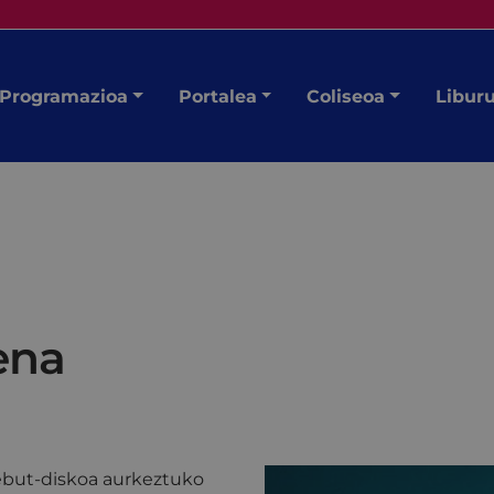
Programazioa
Portalea
Coliseoa
Libur
ena
but-diskoa aurkeztuko