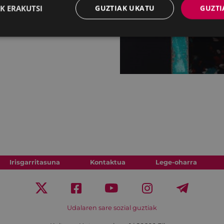
K ERAKUTSI
GUZTIAK UKATU
GUZTI
Irisgarritasuna
Kontaktua
Lege-oharra
Udalaren sare sozial guztiak