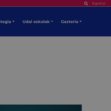
Español
utegia
Udal eskolak
Gazteria