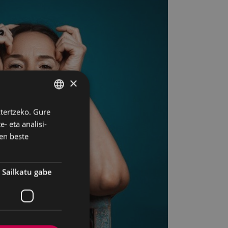
×
ztertzeko. Gure
BASQUE
- eta analisi-
SPANISH
en beste
Sailkatu gabe