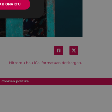
AK ONARTU
Hitzordu hau iCal formatuan deskargatu
Cookien politika