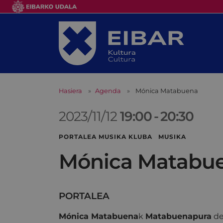
Hasiera
Agenda
Mónica Matabuena
2023/11/12
19:00
-
20:30
PORTALEA MUSIKA KLUBA MUSIKA
Mónica Matabu
PORTALEA
Mónica Matabuena
k
Matabuenapura
de