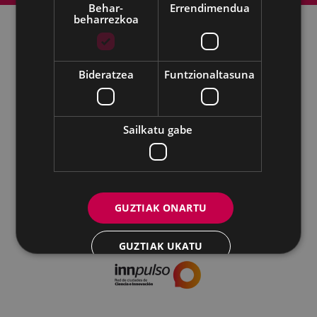
Behar-
Errendimendua
beharrezkoa
Udalaren sare sozial guztiak
Bideratzea
Funtzionaltasuna
Kultura - Untzaga plaza, 1 | 20600 Eibar
Tfnoa.:
943 70 84 39 / 943 70 84 00 (Pegora)
| Faxa: 943 70 84
16
Sailkatu gabe
kultura@eibar.eus
pegora@eibar.eus
IFZ: P2003100A | DIR3 L01200300
GUZTIAK ONARTU
GUZTIAK UKATU
XEHETASUNAK ERAKUTSI