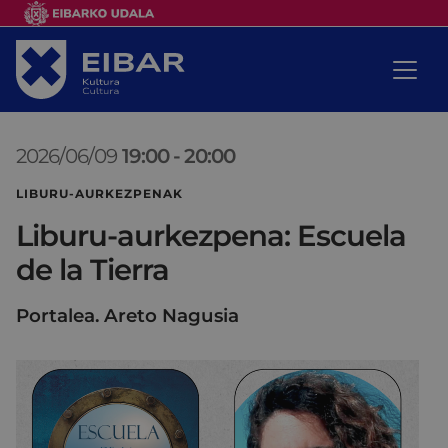
2026/06/09
19:00
-
20:00
LIBURU-AURKEZPENAK
Liburu-aurkezpena: Escuela
de la Tierra
Portalea. Areto Nagusia