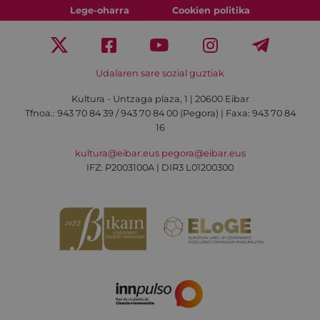
Lege-oharra
Cookien politika
Udalaren sare sozial guztiak
Kultura - Untzaga plaza, 1 | 20600 Eibar
Tfnoa.:
943 70 84 39 / 943 70 84 00 (Pegora)
| Faxa: 943 70 84
16
kultura@eibar.eus
pegora@eibar.eus
IFZ: P2003100A | DIR3 L01200300