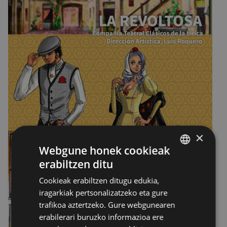
×
Webgune honek cookieak
erabiltzen ditu
BASQUE
Cookieak erabiltzen ditugu edukia,
SPANISH
iragarkiak pertsonalizatzeko eta gure
trafikoa aztertzeko. Gure webgunearen
erabilerari buruzko informazioa ere