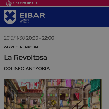
2019/11/30
20:30
-
22:00
ZARZUELA MUSIKA
La Revoltosa
COLISEO ANTZOKIA