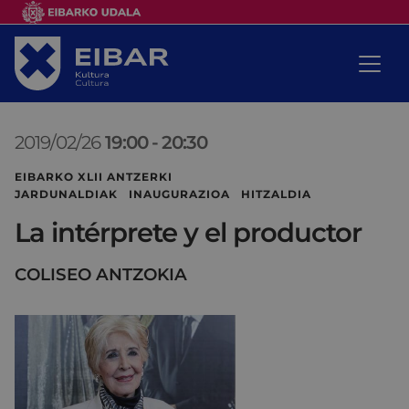
2019/02/26
19:00
-
20:30
EIBARKO XLII ANTZERKI
JARDUNALDIAK INAUGURAZIOA HITZALDIA
La intérprete y el productor
COLISEO ANTZOKIA