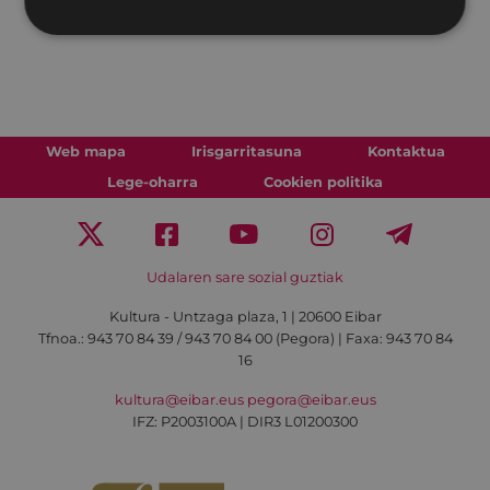
Web mapa
Irisgarritasuna
Kontaktua
Lege-oharra
Cookien politika
Udalaren sare sozial guztiak
Kultura - Untzaga plaza, 1 | 20600 Eibar
Tfnoa.:
943 70 84 39 / 943 70 84 00 (Pegora)
| Faxa: 943 70 84
16
kultura@eibar.eus
pegora@eibar.eus
IFZ: P2003100A | DIR3 L01200300