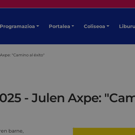
Programazioa
Portalea
Coliseoa
Libur
Axpe: "Camino al éxito"
25 - Julen Axpe: "Cami
aren barne,