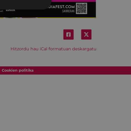
Hitzordu hau iCal formatuan deskargatu
Cookien politika