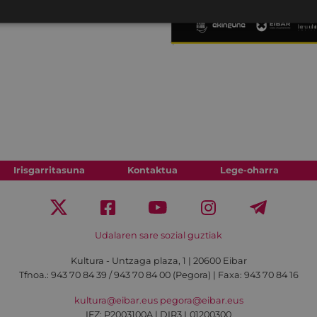
Irisgarritasuna
Kontaktua
Lege-oharra
Udalaren sare sozial guztiak
Kultura - Untzaga plaza, 1 | 20600 Eibar
Tfnoa.:
943 70 84 39 / 943 70 84 00 (Pegora)
| Faxa: 943 70 84 16
kultura@eibar.eus
pegora@eibar.eus
IFZ: P2003100A | DIR3 L01200300