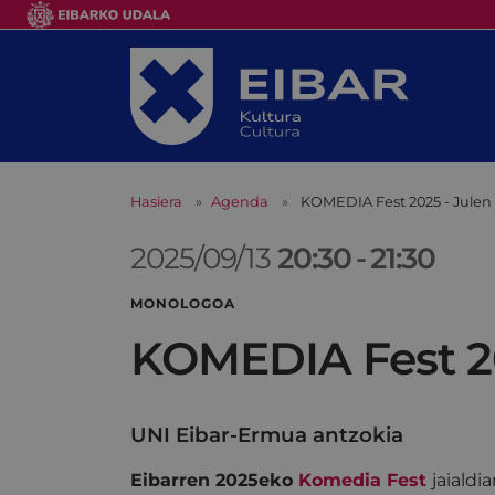
Hasiera
Agenda
KOMEDIA Fest 2025 - Julen 
2025/09/13
20:30
-
21:30
MONOLOGOA
KOMEDIA Fest 20
UNI Eibar-Ermua antzokia
Eibarren 2025eko
Komedia Fest
jaialdi