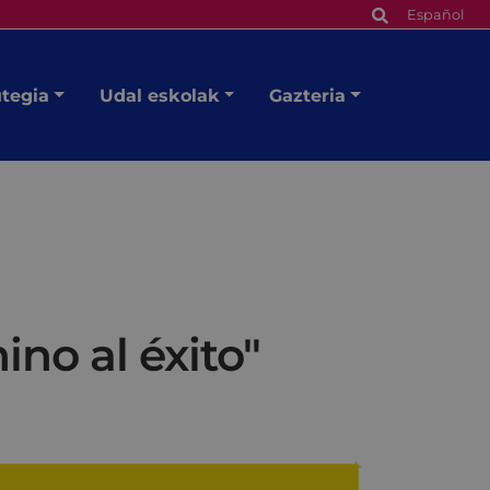
Español
utegia
Udal eskolak
Gazteria
no al éxito"