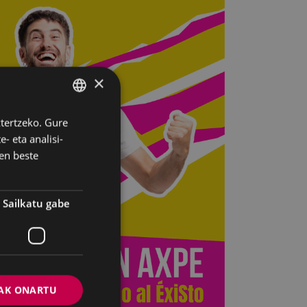
×
ztertzeko. Gure
BASQUE
- eta analisi-
SPANISH
en beste
Sailkatu gabe
AK ONARTU