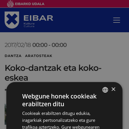
2017/02/18
00:00
-
00:00
DANTZA ARATOSTEAK
Koko-dantzak eta koko-
eskea
×
*
Webgune honek cookieak
erabiltzen ditu
BASQUE
Cookieak erabiltzen ditugu edukia,
SPANISH
iragarkiak pertsonalizatzeko eta gure
trafikoa aztertzeko. Gure webgunearen