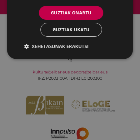
Web mapa
Irisgarritasuna
Kontaktua
Lege-oharra
Cookien politika
GUZTIAK ONARTU
GUZTIAK UKATU
Udalaren sare sozial guztiak
XEHETASUNAK ERAKUTSI
Kultura - Untzaga plaza, 1 | 20600 Eibar
Tfnoa.:
943 70 84 39 / 943 70 84 00 (Pegora)
| Faxa: 943 70 84
16
kultura@eibar.eus
pegora@eibar.eus
IFZ: P2003100A | DIR3 L01200300