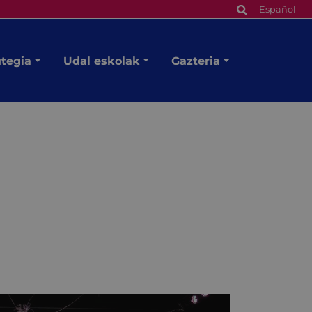
Español
utegia
Udal eskolak
Gazteria