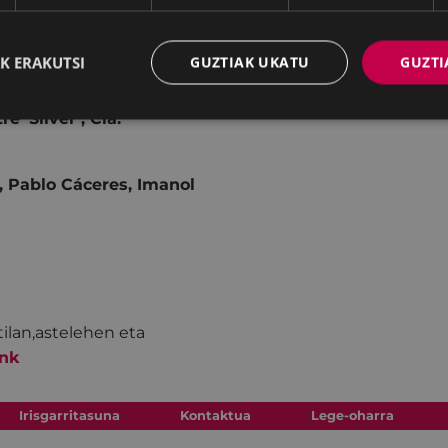
staturiko osotasun baten
garriz haztatzen dena.
K ERAKUTSI
GUZTIAK UKATU
GUZTI
re ‘Silver’, Cía.
, Pablo Cáceres, Imanol
ilan,astelehen eta
nk
Irisgarritasuna
Kontaktua
Lege-oharra