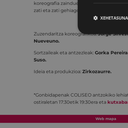
koreografia zainduetan. Su motelean pre
zati eta zati gehiago, bizkortasun atsegin
XEHETASUNA
Zuzendaritza koreografikoa:
Jorge Silvest
Nueveuno.
Sortzaileak eta antzezleak:
Gorka Pereira
Suso.
Ideia eta produkzioa:
Zirkozaurre.
*Gonbidapenak COLISEO antzokiko lehiat
ostiraletan 17:30etik 19:30era eta
kutxaba
Web mapa