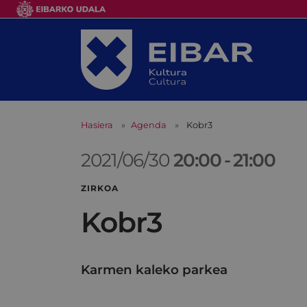
Hasiera
Agenda
Kobr3
2021/06/30
20:00
-
21:00
ZIRKOA
Kobr3
Karmen kaleko parkea