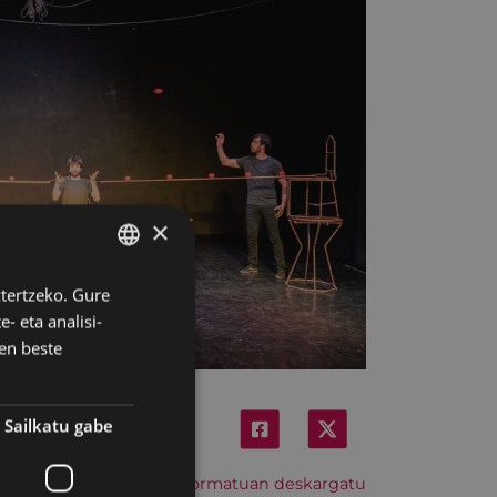
×
ztertzeko. Gure
BASQUE
- eta analisi-
SPANISH
en beste
Sailkatu gabe
Hitzordu hau iCal formatuan deskargatu