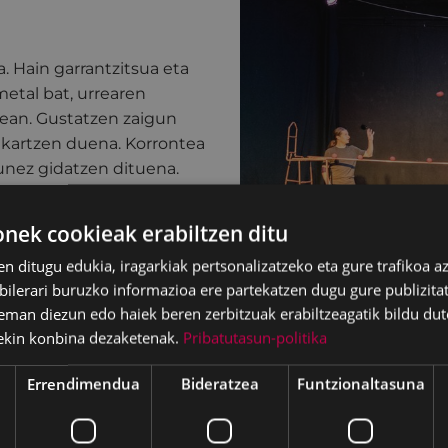
. Hain garrantzitsua eta
metal bat, urrearen
onean. Gustatzen zaigun
rakartzen duena. Korrontea
unez gidatzen dituena.
penekoak. Konprometitua.
. Elikagaietan,
ek cookieak erabiltzen ditu
e. Historiaurrea,
en ditugu edukia, iragarkiak pertsonalizatzeko eta gure trafikoa a
itzen jakin duena.
Kobre
lerari buruzko informazioa ere partekatzen dugu gure publizitate
ria
.
eman diezun edo haiek beren zerbitzuak erabiltzeagatik bildu dut
obrearen inguruan
ekin konbina dezaketenak.
Pribatutasun-politika
istek
malabare teknikak,
Errendimendua
Bideratzea
Funtzionaltasuna
rtikalak eta
dituzte
. Estetika,
Zirku garaikidea