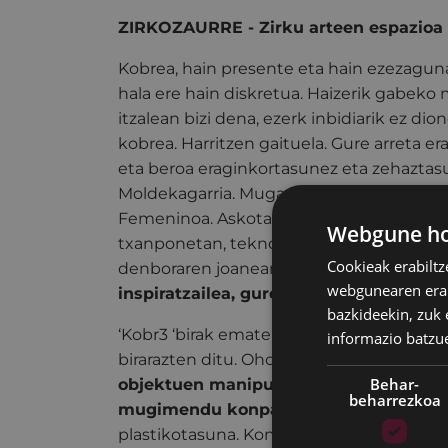
ZIRKOZAURRE - Zirku arteen espazioa
Kobrea, hain presente eta hain ezezaguna
hala ere hain diskretua. Haizerik gabeko 
itzalean bizi dena, ezerk inbidiarik ez di
kobrea. Harritzen gaituela. Gure arreta e
eta beroa eraginkortasunez eta zehaztas
Moldekagarria. Mugarik gabeko birzikla
Femeninoa. Askotan magikoa. Sendagarria
Webgune hon
txanponetan, teknologia berrietan present
Cookieak erabiltz
denboraren joanean inork ez bezala egok
webgunearen erabi
inspiratzailea, gure ikuskizunaren gida
bazkideekin, zuk 
‘Kobr3 ‘birak ematen ditu eta ikusleak k
informazio batzu
birarazten ditu. Oholtza gainean, hiru art
Behar-
objektuen manipulazioa, Cir gurpila, be
beharrezkoa
mugimendu konpasatuak konbinatzen 
plastikotasuna. Konplizitatea, harmonia. 