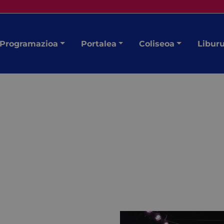
Programazioa
Portalea
Coliseoa
Libur