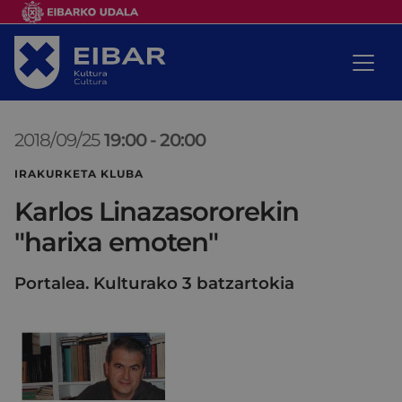
2018/09/25
19:00
-
20:00
IRAKURKETA KLUBA
Karlos Linazasororekin
"harixa emoten"
Portalea. Kulturako 3 batzartokia