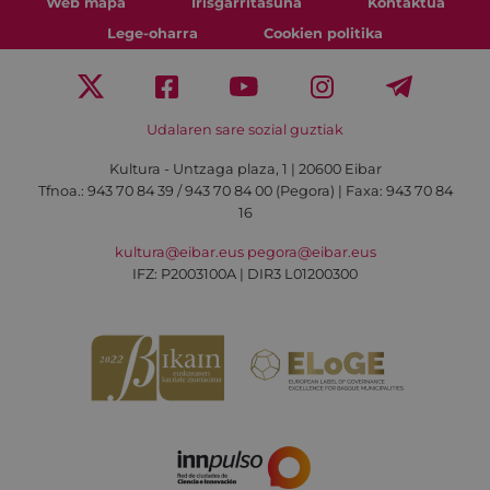
Web mapa
Irisgarritasuna
Kontaktua
Lege-oharra
Cookien politika
Udalaren sare sozial guztiak
Kultura - Untzaga plaza, 1 | 20600 Eibar
Tfnoa.:
943 70 84 39 / 943 70 84 00 (Pegora)
| Faxa: 943 70 84
16
kultura@eibar.eus
pegora@eibar.eus
IFZ: P2003100A | DIR3 L01200300