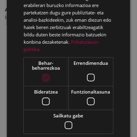
erabilerari buruzko informazioa ere
Antxon Narbaizak
zuzenduko du saioa. Nobelari
partekatzen dugu gure publizitate- eta
buruz egin duen iruzkina lagatzen dugu hemen.
analisi-bazkideekin, zuk eman diezun edo
haiek beren zerbitzuak erabiltzeagatik
bildu duten beste informazio batzuekin
konbina dezaketenak.
Pribatutasun-
politika
Behar-
Errendimendua
beharrezkoa
Bideratzea
Funtzionaltasuna
Sailkatu gabe