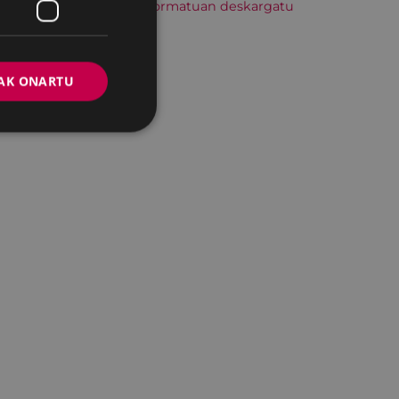
Hitzordu hau iCal formatuan deskargatu
AK ONARTU