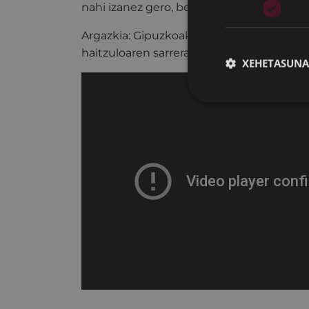
nahi izanez gero, bete
formularioa
.
Argazkia: Gipuzkoako Artxibo Orokorra. "Ar
haitzuloaren sarreran"
XEHETASUNA