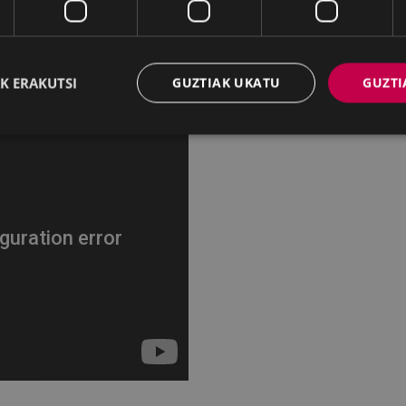
rikrutz. Taldea
K ERAKUTSI
GUZTIAK UKATU
GUZTI