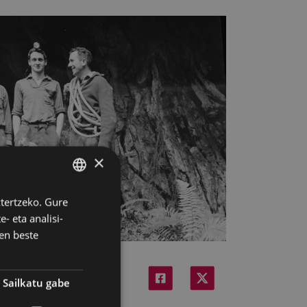
×
ztertzeko. Gure
BASQUE
- eta analisi-
SPANISH
en beste
Sailkatu gabe