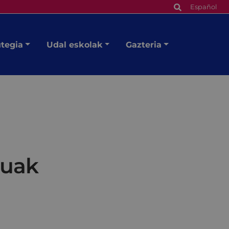
Español
utegia
Udal eskolak
Gazteria
tuak