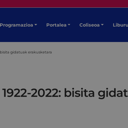
Programazioa
Portalea
Coliseoa
Libur
bisita gidatuak erakusketara
1922-2022: bisita gida