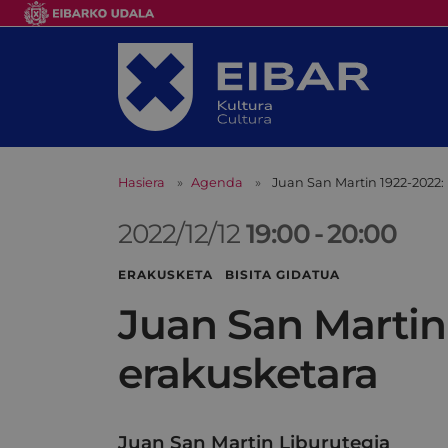
Hasiera
Agenda
Juan San Martin 1922-2022: 
2022/12/12
19:00
-
20:00
ERAKUSKETA BISITA GIDATUA
Juan San Martin 
erakusketara
Juan San Martin Liburutegia