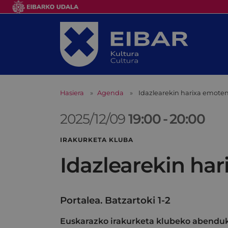
Hasiera
Agenda
Idazlearekin harixa emoten
2025/12/09
19:00
-
20:00
IRAKURKETA KLUBA
Idazlearekin har
Portalea. Batzartoki 1-2
Euskarazko irakurketa klubeko abenduk