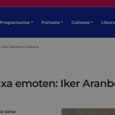
Programazioa
Portalea
Coliseoa
Libur
: Iker Aranberri Sarasua
ixa emoten: Iker Aranb
o saioa