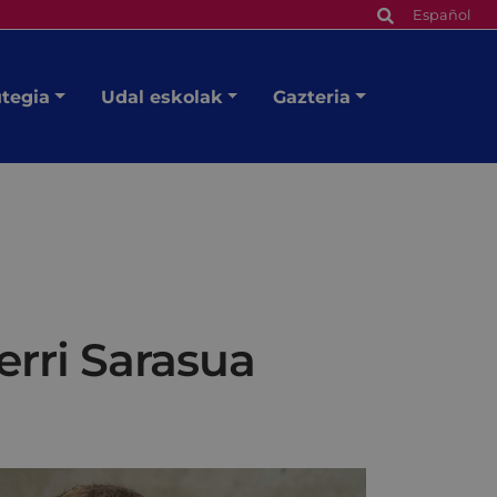
Español
utegia
Udal eskolak
Gazteria
erri Sarasua