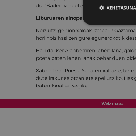
du: "Baden verboten" poemategia (Pamiel
XEHETASUNA
Liburuaren sinopsia
Noiz utzi genion xaloak izateari? Gaztaro
hori noiz hasi zen gure egunerokotik de
Hau da Iker Aranberriren lehen lana, galde
poeta baten lehen lanak behar duen bide
Xabier Lete Poesia Sariaren irabazle, b
dute irakurlea otzan eta epel utziko. Has
baten lorratzei segika.
Web mapa