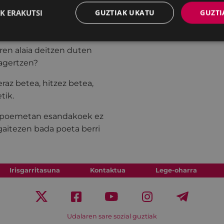
a).
K ERAKUTSI
GUZTIAK UKATU
GUZTI
aren alaia deitzen duten
sagertzen?
raz betea, hitzez betea,
tik.
ere poemetan esandakoek ez
 gaitezen bada poeta berri
Irisgarritasuna
Kontaktua
Lege-oharra
Udalaren sare sozial guztiak