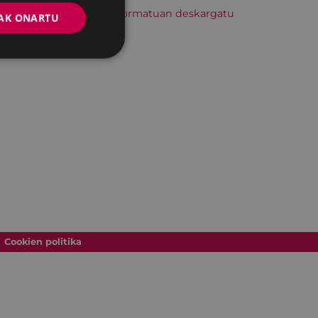
Hitzordu hau iCal formatuan deskargatu
AK ONARTU
Cookien politika