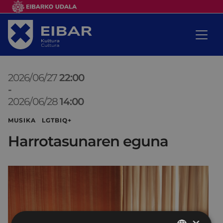
2026/06/27
22:00
-
2026/06/28
14:00
MUSIKA LGTBIQ+
Harrotasunaren eguna