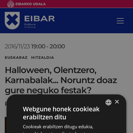
2016/11/23
19:00
-
20:00
EUSKARAZ HITZALDIA
Halloween, Olentzero,
Karnabalak... Noruntz doaz
gure neguko festak?
×
PORTALEA
Webgune honek cookieak
erabiltzen ditu
BASQUE
Cookieak erabiltzen ditugu edukia,
SPANISH