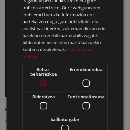
iragarkiak pertsonalizatzeko eta gure
trafikoa aztertzeko. Gure webgunearen
erabilerari buruzko informazioa ere
partekatzen dugu gure publizitate- eta
analisi-bazkideekin, zuk eman diezun edo
haiek beren zerbitzuak erabiltzeagatik
bildu duten beste informazio batzuekin
konbina dezaketenak.
Pribatutasun-
politika
Behar-
Errendimendua
beharrezkoa
Bideratzea
Funtzionaltasuna
Hizlaria Oier Araolaza.
Sailkatu gabe
Antolatzailea: Eibarko Udala - Gazteria saila