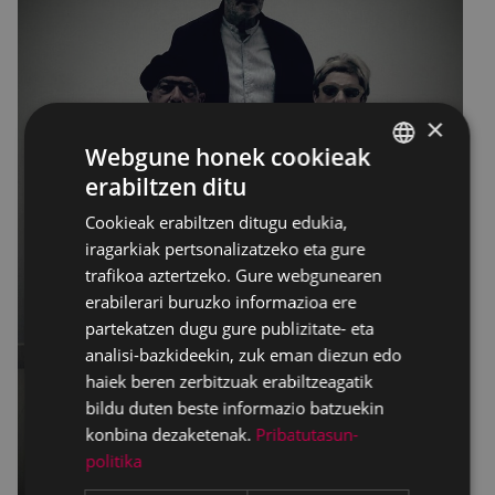
×
Webgune honek cookieak
erabiltzen ditu
BASQUE
Cookieak erabiltzen ditugu edukia,
SPANISH
iragarkiak pertsonalizatzeko eta gure
trafikoa aztertzeko. Gure webgunearen
erabilerari buruzko informazioa ere
partekatzen dugu gure publizitate- eta
analisi-bazkideekin, zuk eman diezun edo
haiek beren zerbitzuak erabiltzeagatik
bildu duten beste informazio batzuekin
konbina dezaketenak.
Pribatutasun-
politika