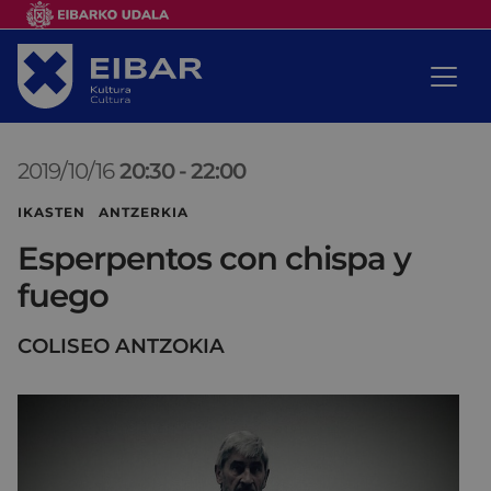
2019/10/16
20:30
-
22:00
IKASTEN ANTZERKIA
Esperpentos con chispa y
fuego
COLISEO ANTZOKIA