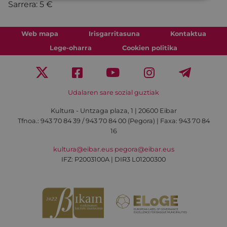
Sarrera: 5 €
Web mapa
Irisgarritasuna
Kontaktua
Lege-oharra
Cookien politika
Udalaren sare sozial guztiak
Kultura - Untzaga plaza, 1 | 20600 Eibar
Tfnoa.:
943 70 84 39 / 943 70 84 00 (Pegora)
| Faxa: 943 70 84
16
kultura@eibar.eus
pegora@eibar.eus
IFZ: P2003100A | DIR3 L01200300