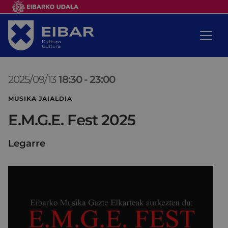
2025/09/13
18:30
-
23:00
MUSIKA JAIALDIA
E.M.G.E. Fest 2025
Legarre