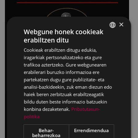
×
Webgune honek cookieak
erabiltzen ditu
BASQUE
Cookieak erabiltzen ditugu edukia,
SPANISH
iragarkiak pertsonalizatzeko eta gure
trafikoa aztertzeko. Gure webgunearen
erabilerari buruzko informazioa ere
partekatzen dugu gure publizitate- eta
analisi-bazkideekin, zuk eman diezun edo
haiek beren zerbitzuak erabiltzeagatik
bildu duten beste informazio batzuekin
konbina dezaketenak.
Pribatutasun-
politika
Behar-
Errendimendua
beharrezkoa