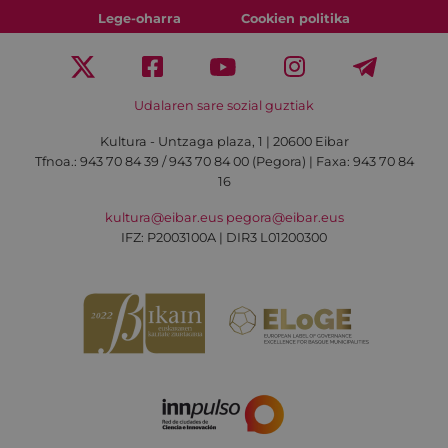
Lege-oharra
Cookien politika
Udalaren sare sozial guztiak
Kultura - Untzaga plaza, 1 | 20600 Eibar
Tfnoa.:
943 70 84 39 / 943 70 84 00 (Pegora)
| Faxa: 943 70 84
16
kultura@eibar.eus
pegora@eibar.eus
IFZ: P2003100A | DIR3 L01200300