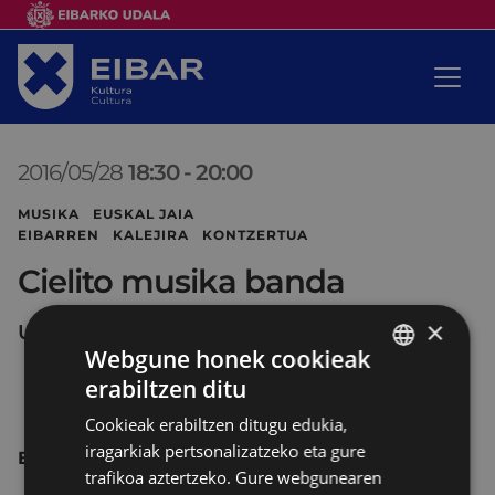
2016/05/28
18:30
-
20:00
MUSIKA EUSKAL JAIA
EIBARREN KALEJIRA KONTZERTUA
Cielito musika banda
×
UNTZAGA
Webgune honek cookieak
erabiltzen ditu
BASQUE
Cookieak erabiltzen ditugu edukia,
SPANISH
iragarkiak pertsonalizatzeko eta gure
EUSKAL JAIKO KONTZERTUA
trafikoa aztertzeko. Gure webgunearen