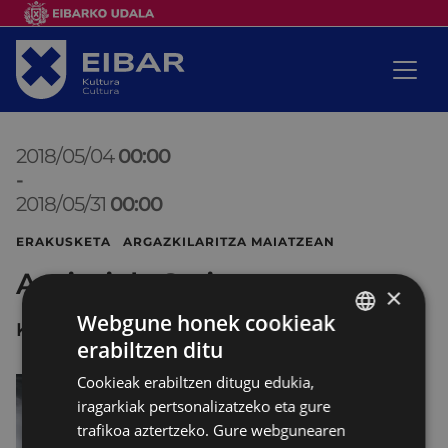
2018/05/04
00:00
-
2018/05/31
00:00
ERAKUSKETA ARGAZKILARITZA MAIATZEAN
Argizaiola Saria
×
Webgune honek cookieak
KLUB DEPORTIBOA
erabiltzen ditu
BASQUE
Cookieak erabiltzen ditugu edukia,
SPANISH
iragarkiak pertsonalizatzeko eta gure
trafikoa aztertzeko. Gure webgunearen