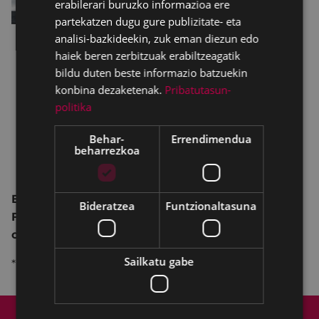
erabilerari buruzko informazioa ere
partekatzen dugu gure publizitate- eta
analisi-bazkideekin, zuk eman diezun edo
haiek beren zerbitzuak erabiltzeagatik
bildu duten beste informazio batzuekin
konbina dezaketenak.
Pribatutasun-
politika
Behar-
Errendimendua
beharrezkoa
Euskal Herriko Argazkilaritza Elkarteen
Bideratzea
Funtzionaltasuna
Federazioaren antolatutako lehiaketa Euskadin
ospatutako lehiaketen irabazleen artean.
Sailkatu gabe
* astelehena - ostirala 17:30-21:30
Web mapa
Irisgarritasuna
Kontaktua