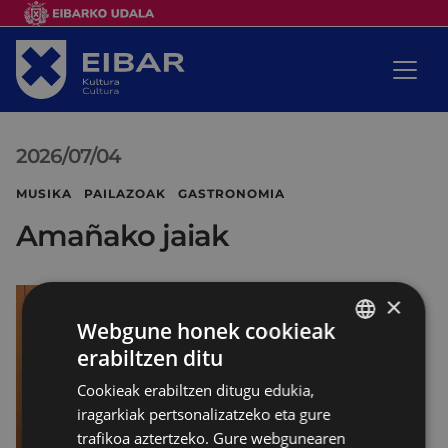
2026/07/04
MUSIKA PAILAZOAK GASTRONOMIA
Amañako jaiak
×
Webgune honek cookieak
erabiltzen ditu
BASQUE
Cookieak erabiltzen ditugu edukia,
SPANISH
iragarkiak pertsonalizatzeko eta gure
trafikoa aztertzeko. Gure webgunearen