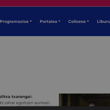
Programazioa
Portalea
Coliseoa
Libur
ulitxa txaranga
k
bi zahar egoitzen aurrean.
 Perurena
harri-