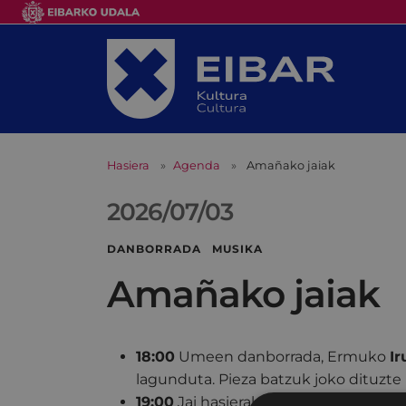
Hasiera
Agenda
Amañako jaiak
2026/07/03
DANBORRADA MUSIKA
Amañako jaiak
18:00
Umeen danborrada, Ermuko
Ir
lagunduta. Pieza batzuk joko dituzte 
19:00
Jai hasierako txupinazoa, I
ñaki