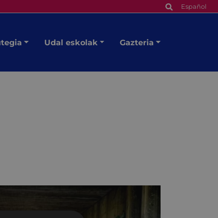
Español
utegia
Udal eskolak
Gazteria