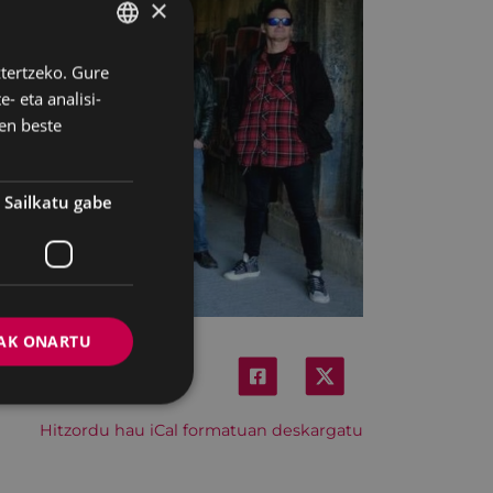
×
ztertzeko. Gure
BASQUE
- eta analisi-
SPANISH
en beste
Sailkatu gabe
AK ONARTU
Hitzordu hau iCal formatuan deskargatu