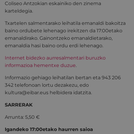
Coliseo Antzokian eskainiko den zinema
karteldegia.
Txartelen salmentarako leihatila emanaldi bakoitza
baino ordubete lehenago irekitzen da 17:00etako
emanaldirako. Gainontzeko emanaldietarako,
emanaldia hasi baino ordu erdi lehenago.
Internet bidezko aurresalmentari buruzko
informazioa hementxe duzue
.
Informazio gehiago leihatilan bertan eta 943 206
342 telefonoan lortu dezakezu, edo
kultura@eibar.eus helbidera idatzita.
SARRERAK
Arrunta
:
5,50 €
Igandeko 17:00etako haurren saioa