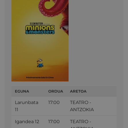
EGUNA
ORDUA
ARETOA
Larunbata
17:00
TEATRO -
11
ANTZOKIA
Igandea 12
17:00
TEATRO -