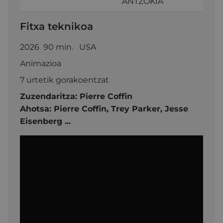
ANTZOKIA
Fitxa teknikoa
2026 90 min. USA
Animazioa
7 urtetik gorakoentzat
Zuzendaritza:
Pierre Coffin
Ahotsa:
Pierre Coffin,
Trey Parker,
Jesse
Eisenberg ...