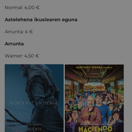
Normal: 4,00 €
Astelehena ikuslearen eguna
Arrunta
:
4 €
Arrunta
Warner: 4,50 €