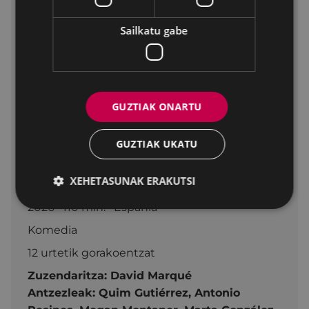
Larunbata 11
22:30
TEATRO -
ANTZOKIA
Sailkatu gabe
Igandea 12
17:00
SALA 1
Igandea 12
20:00
TEATRO -
ANTZOKIA
GUZTIAK ONARTU
Astelehena
19:30
TEATRO -
GUZTIAK UKATU
13
ANTZOKIA
Fitxa teknikoa
XEHETASUNAK ERAKUTSI
2026 110 min. Espania
Komedia
12 urtetik gorakoentzat
Zuzendaritza:
David Marqué
Antzezleak:
Quim Gutiérrez,
Antonio