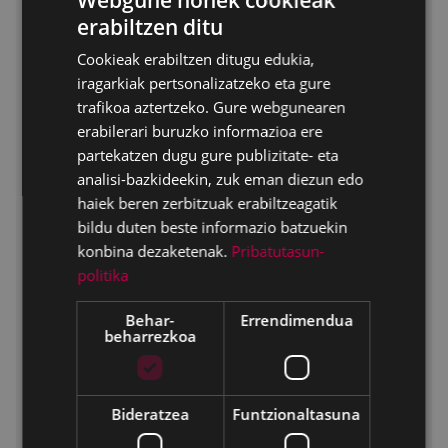
Webgune honek cookieak
erabiltzen ditu
BASQUE
Cookieak erabiltzen ditugu edukia,
SPANISH
iragarkiak pertsonalizatzeko eta gure
trafikoa aztertzeko. Gure webgunearen
erabilerari buruzko informazioa ere
partekatzen dugu gure publizitate- eta
analisi-bazkideekin, zuk eman diezun edo
haiek beren zerbitzuak erabiltzeagatik
bildu duten beste informazio batzuekin
konbina dezaketenak.
Pribatutasun-
politika
EGUNA
ORDUA
ARETOA
Behar-
Errendimendua
beharrezkoa
Larunbata 11
17:00
SALA 1
Larunbata 11
19:45
TEATRO -
Bideratzea
Funtzionaltasuna
ANTZOKIA