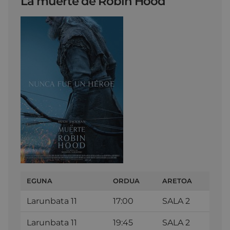
La muerte de Robin Hood
EGUNA
ORDUA
ARETOA
Larunbata 11
17:00
SALA 2
Larunbata 11
19:45
SALA 2