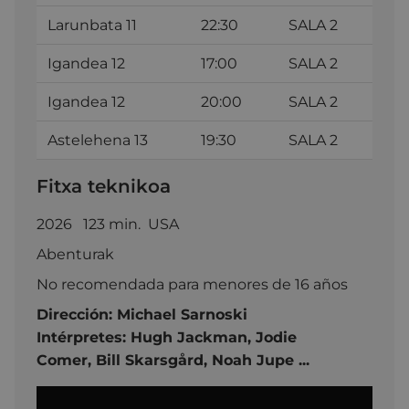
Larunbata 11
22:30
SALA 2
Igandea 12
17:00
SALA 2
Igandea 12
20:00
SALA 2
Astelehena 13
19:30
SALA 2
Fitxa teknikoa
2026 123 min. USA
Abenturak
No recomendada para menores de 16 años
Dirección:
Michael Sarnoski
Intérpretes:
Hugh Jackman,
Jodie
Comer,
Bill Skarsgård,
Noah Jupe
...