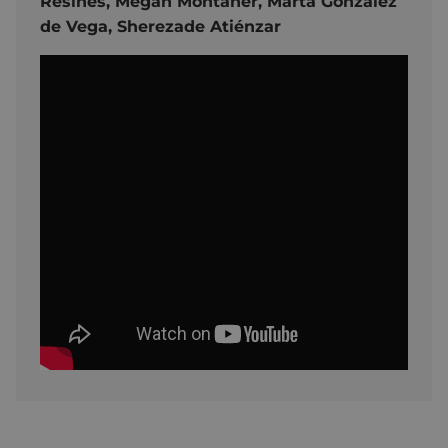
Resines,
Megan Montaner,
Marta González
de Vega,
Sherezade Atiénzar