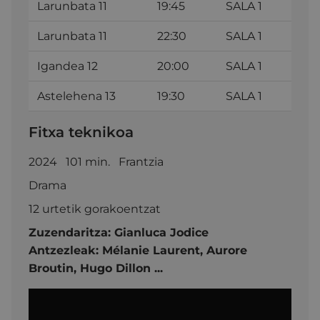
Larunbata 11
19:45
SALA 1
Larunbata 11
22:30
SALA 1
Igandea 12
20:00
SALA 1
Astelehena 13
19:30
SALA 1
Fitxa teknikoa
2024 101 min. Frantzia
Drama
12 urtetik gorakoentzat
Zuzendaritza:
Gianluca Jodice
Antzezleak: Mélanie Laurent,
Aurore
Broutin,
Hugo Dillon
...