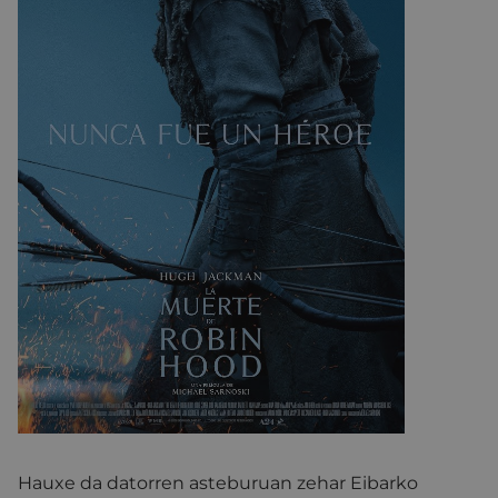
Hauxe da datorren asteburuan zehar Eibarko