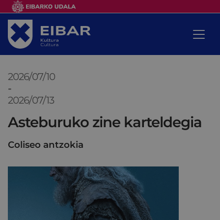
2026/07/10
-
2026/07/13
Asteburuko zine karteldegia
Coliseo antzokia