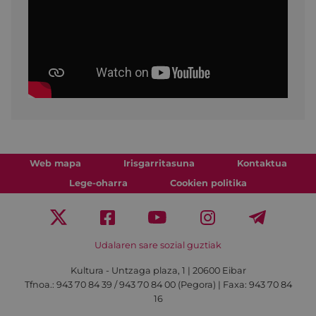
Web mapa
Irisgarritasuna
Kontaktua
Lege-oharra
Cookien politika
Udalaren sare sozial guztiak
Kultura - Untzaga plaza, 1 | 20600 Eibar
Tfnoa.:
943 70 84 39 / 943 70 84 00 (Pegora)
| Faxa: 943 70 84
16