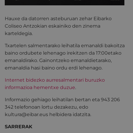
Hauxe da datorren asteburuan zehar Eibarko
Coliseo Antzokian eskainiko den zinema
karteldegia.
Txartelen salmentarako leihatila emanaldi bakoitza
baino ordubete lehenago irekitzen da 17:00etako
emanaldirako. Gainontzeko emanaldietarako,
emanaldia hasi baino ordu erdi lehenago.
Internet bidezko aurresalmentari buruzko
informazioa hementxe duzue
.
Informazio gehiago leihatilan bertan eta 943 206
342 telefonoan lortu dezakezu, edo
kultura@eibar.eus helbidera idatzita.
SARRERAK