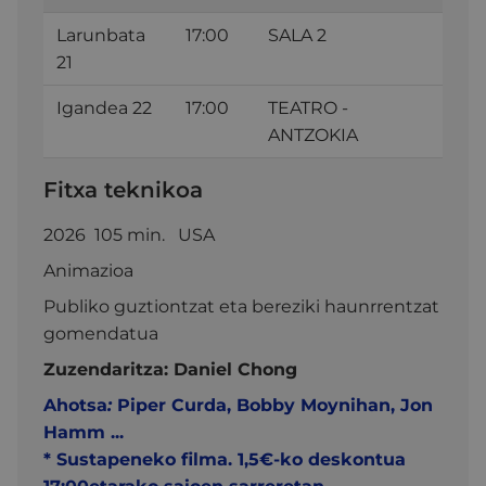
Larunbata
17:00
SALA 2
21
Igandea 22
17:00
TEATRO -
ANTZOKIA
Fitxa teknikoa
2026 105 min. USA
Animazioa
Publiko guztiontzat eta bereziki haunrrentzat
gomendatua
Zuzendaritza:
Daniel Chong
Ahotsa
:
Piper Curda,
Bobby Moynihan,
Jon
Hamm
...
* Sustapeneko filma. 1,5€-ko deskontua