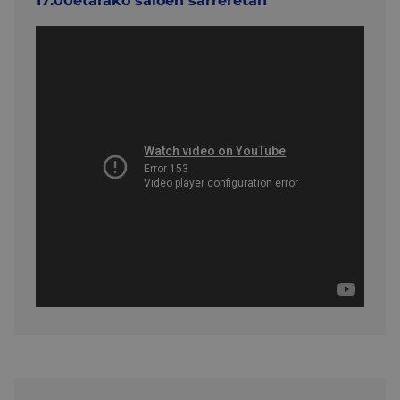
17:00etarako saioen sarreretan