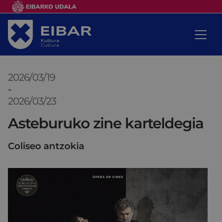
2026/03/19
-
2026/03/23
Asteburuko zine karteldegia
Coliseo antzokia