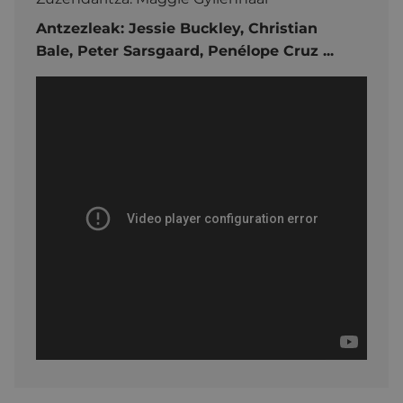
Antzezleak:
Jessie Buckley,
Christian
Bale,
Peter Sarsgaard,
Penélope Cruz ...