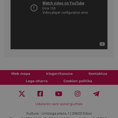
Web mapa
Irisgarritasuna
Kontaktua
Lege-oharra
Cookien politika
Udalaren sare sozial guztiak
Kultura - Untzaga plaza, 1 | 20600 Eibar