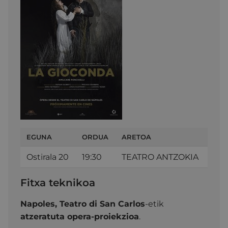
EGUNA
ORDUA
ARETOA
Ostirala 20
19:30
TEATRO ANTZOKIA
Fitxa teknikoa
Napoles, Teatro di San Carlos
-etik
atzeratuta opera-proiekzioa
.