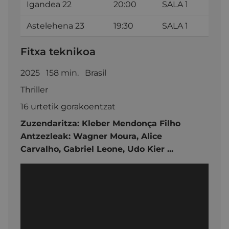
Igandea 22
20:00
SALA 1
Astelehena 23
19:30
SALA 1
Fitxa teknikoa
2025 158 min. Brasil
Thriller
16 urtetik gorakoentzat
Zuzendaritza:
Kleber Mendonça Filho
Antzezleak:
Wagner Moura,
Alice
Carvalho,
Gabriel Leone,
Udo Kier ...