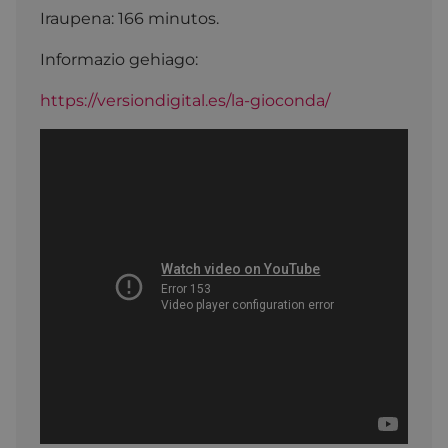
Iraupena: 166 minutos.
Informazio gehiago:
https://versiondigital.es/la-gioconda/