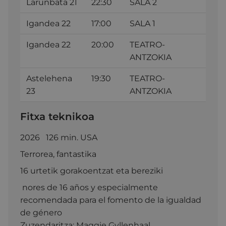
Larunbata 21
22:30
SALA 2
Igandea 22
17:00
SALA 1
Igandea 22
20:00
TEATRO-
ANTZOKIA
Astelehena
19:30
TEATRO-
23
ANTZOKIA
Fitxa teknikoa
2026 126 min. USA
Terrorea, fantastika
16 urtetik gorakoentzat eta bereziki
nores de 16 años y especialmente
recomendada para el fomento de la igualdad
de género
Zuzendaritza:
Maggie Gyllenhaal