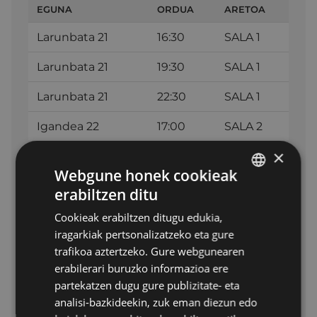
EGUNA
ORDUA
ARETOA
Larunbata 21
16:30
SALA 1
Larunbata 21
19:30
SALA 1
Larunbata 21
22:30
SALA 1
Igandea 22
17:00
SALA 2
×
Igandea 22
20:00
SALA 2
Webgune honek cookieak
Astelehena 23
19:30
SALA 2
erabiltzen ditu
BASQUE
Cookieak erabiltzen ditugu edukia,
Fitxa teknikoa
SPANISH
iragarkiak pertsonalizatzeko eta gure
trafikoa aztertzeko. Gure webgunearen
2025 135 min. Norvegia
erabilerari buruzko informazioa ere
Drama
partekatzen dugu gure publizitate- eta
12 urtetik gorakoentzat
analisi-bazkideekin, zuk eman diezun edo