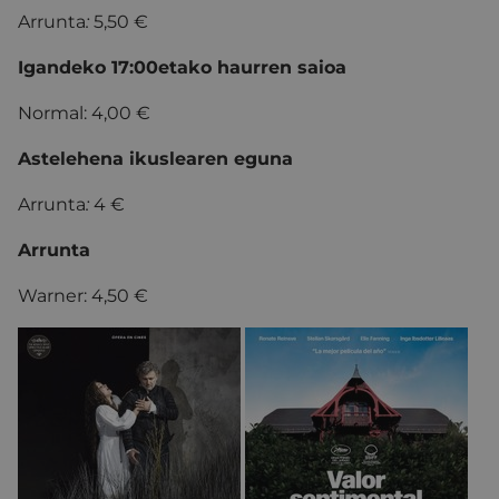
Arrunta
:
5,50 €
Igandeko 17:00etako haurren saioa
Normal: 4,00 €
Astelehena ikuslearen eguna
Arrunta
:
4 €
Arrunta
Warner: 4,50 €