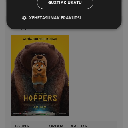
GUZTIAK UKATU
XEHETASUNAK ERAKUTSI
Hoppers
EGUNA
ORDUA
ARETOA