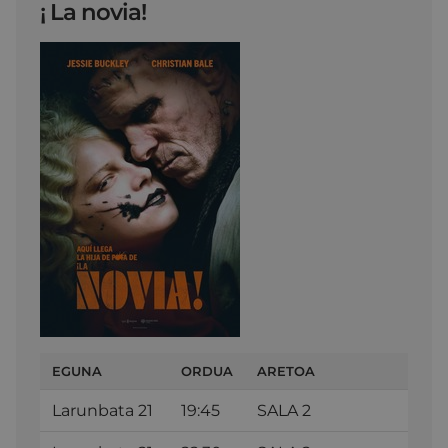
¡ La novia!
EGUNA
ORDUA
ARETOA
Larunbata 21
19:45
SALA 2