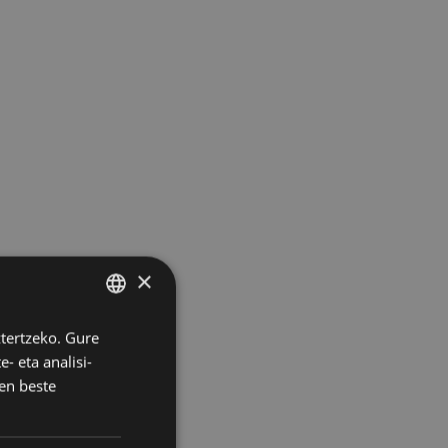
×
ztertzeko. Gure
BASQUE
- eta analisi-
SPANISH
en beste