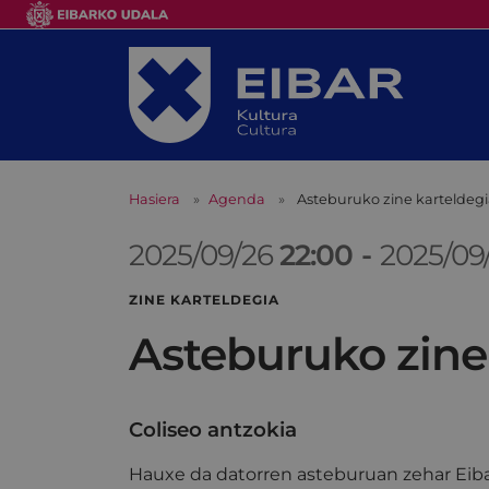
Hasiera
Agenda
Asteburuko zine karteldeg
2025/09/26
22:00
-
2025/09
ZINE KARTELDEGIA
Asteburuko zine
Coliseo antzokia
Hauxe da datorren asteburuan zehar Eiba