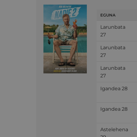
EGUNA
Larunbata
27
Larunbata
27
Larunbata
27
Igandea 28
Igandea 28
Astelehena