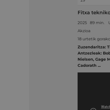
29
Fitxa teknik
2025 89 min. 
Akzioa
18 urtetik gorak
Zuzendaritza:
T
Antzezleak:
Bob
Nielsen,
Gage M
Cadorath ...