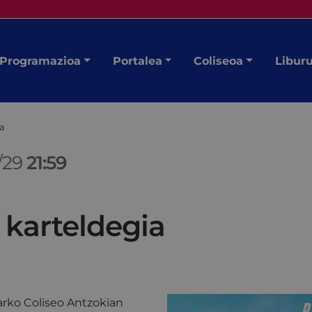
Programazioa
Portalea
Coliseoa
Libur
ia
/29
21:59
 karteldegia
rko Coliseo Antzokian