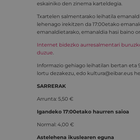
eskainiko den zinema karteldegia.
Txartelen salmentarako leihatila emanald
lehenago irekitzen da 17:00etako emanal
emanaldietarako, emanaldia hasi baino o
Internet bidezko aurresalmentari buruz
duzue
.
Informazio gehiago leihatilan bertan eta
lortu dezakezu, edo kultura@eibar.eus hel
SARRERAK
Arrunta
:
5,50 €
Igandeko 17:00etako haurren saioa
Normal: 4,00 €
Astelehena ikuslearen eguna