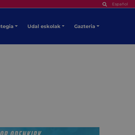
Español
utegia
Udal eskolak
Gazteria