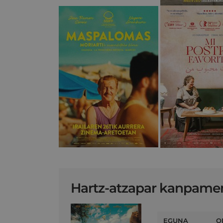
Hartz-atzapar kanpame
EGUNA
O