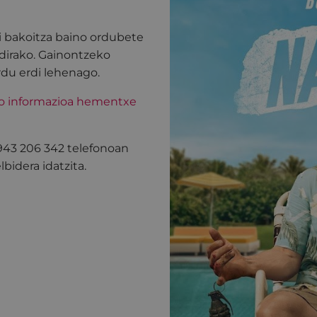
i bakoitza baino ordubete
dirako. Gainontzeko
rdu erdi lehenago.
ko informazioa hementxe
 943 206 342 telefonoan
bidera idatzita.