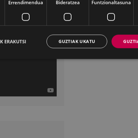
Errendimendua
Bideratzea
Funtzionaltasuna
K ERAKUTSI
GUZTIAK UKATU
GUZTI