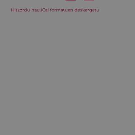
Hitzordu hau iCal formatuan deskargatu