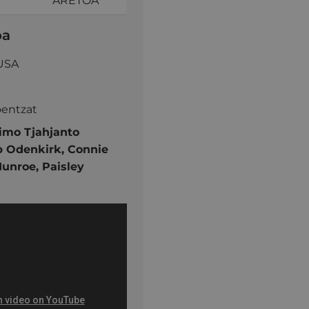
ARETOA
oa
USA
oentzat
imo Tjahjanto
 Odenkirk,
Connie
unroe,
Paisley