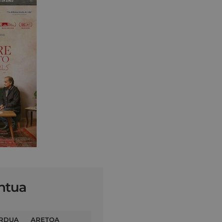
ntua
RDUA
ARETOA