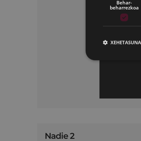
Behar-
beharrezkoa
XEHETASUNA
Nadie 2