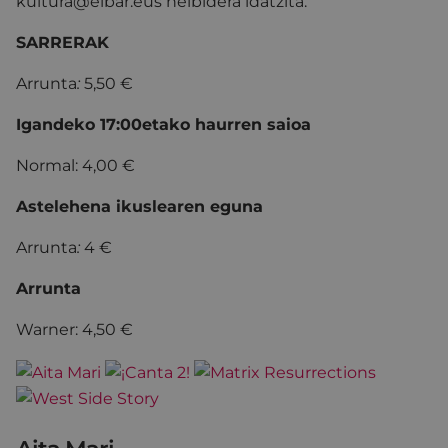
kultura@eibar.eus helbidera idatzita.
SARRERAK
Arrunta
:
5,50 €
Igandeko 17:00etako haurren saioa
Normal: 4,00 €
Astelehena ikuslearen eguna
Arrunta
:
4 €
Arrunta
Warner: 4,50 €