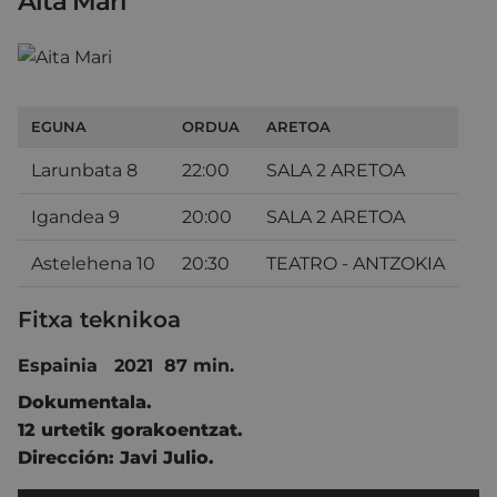
Aita Mari
EGUNA
ORDUA
ARETOA
Larunbata 8
22:00
SALA 2 ARETOA
Igandea 9
20:00
SALA 2 ARETOA
Astelehena 10
20:30
TEATRO - ANTZOKIA
Fitxa teknikoa
Espainia 2021 87 min.
Dokumentala
.
12 urtetik gorakoentzat.
Dirección:
Javi Julio.