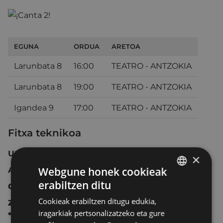
EGUNA
ORDUA
ARETOA
Larunbata 8
16:00
TEATRO - ANTZOKIA
Larunbata 8
19:00
TEATRO - ANTZOKIA
Igandea 9
17:00
TEATRO - ANTZOKIA
Fitxa teknikoa
USA 2021 110 min.
×
Webgune honek cookieak
Animazioa.
erabiltzen ditu
Guztientzat.
BASQUE
Cookieak erabiltzen ditugu edukia,
Zuzendaritza:
Garth Jennings
.
SPANISH
iragarkiak pertsonalizatzeko eta gure
* Sustapen-saioak larunbatean 16:00etan eta