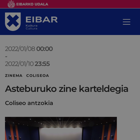
2022/01/08
00:00
-
2022/01/10
23:55
ZINEMA COLISEOA
Asteburuko zine karteldegia
Coliseo antzokia