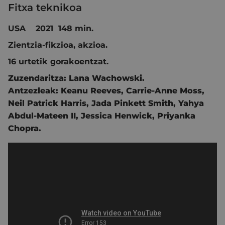
Fitxa teknikoa
USA 2021 148 min.
Zientzia-fikzioa
, akzioa.
16 urtetik gorakoentzat.
Zuzendaritza:
Lana Wachowski.
Antzezleak:
Keanu Reeves
,
Carrie-Anne Moss
,
Neil Patrick Harris
,
Jada Pinkett Smith
,
Yahya
Abdul-Mateen II
,
Jessica Henwick
,
Priyanka
Chopra
.