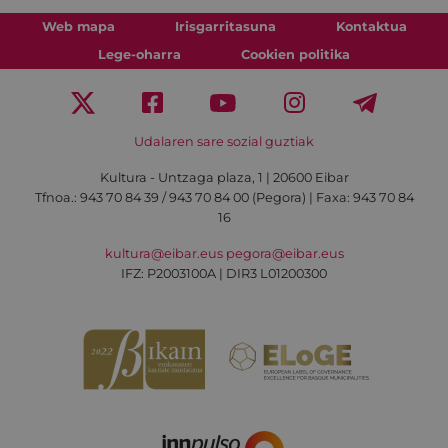
Web mapa
Irisgarritasuna
Kontaktua
Lege-oharra
Cookien politika
Udalaren sare sozial guztiak
Kultura - Untzaga plaza, 1 | 20600 Eibar
Tfnoa.:
943 70 84 39 / 943 70 84 00 (Pegora)
| Faxa: 943 70 84
16
kultura@eibar.eus
pegora@eibar.eus
IFZ: P2003100A | DIR3 L01200300