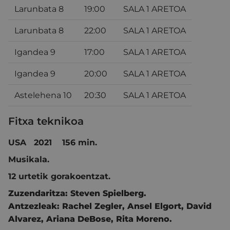
Larunbata 8
19:00
SALA 1 ARETOA
Larunbata 8
22:00
SALA 1 ARETOA
Igandea 9
17:00
SALA 1 ARETOA
Igandea 9
20:00
SALA 1 ARETOA
Astelehena 10
20:30
SALA 1 ARETOA
Fitxa teknikoa
USA 2021 156 min.
Musikala.
12 urtetik gorakoentzat.
Zuzendaritza:
Steven Spielberg.
Antzezleak:
Rachel Zegler
,
Ansel Elgort
,
David
Alvarez
,
Ariana DeBose
,
Rita Moreno
.