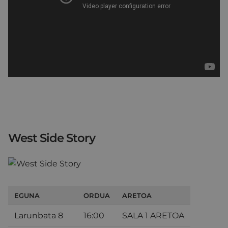
West Side Story
EGUNA
ORDUA
ARETOA
Larunbata 8
16:00
SALA 1 ARETOA