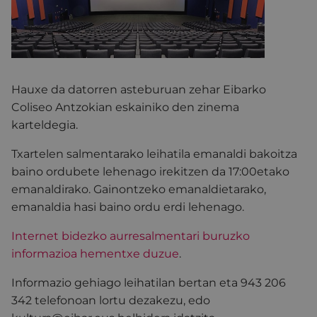
Hauxe da datorren asteburuan zehar Eibarko
Coliseo Antzokian eskainiko den zinema
karteldegia.
Txartelen salmentarako leihatila emanaldi bakoitza
baino ordubete lehenago irekitzen da 17:00etako
emanaldirako. Gainontzeko emanaldietarako,
emanaldia hasi baino ordu erdi lehenago.
Internet bidezko aurresalmentari buruzko
informazioa hementxe duzue
.
Informazio gehiago leihatilan bertan eta 943 206
342 telefonoan lortu dezakezu, edo