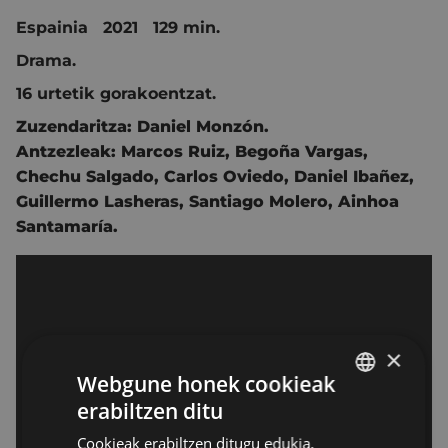
Espainia 2021 129 min.
Drama.
16 urtetik gorakoentzat.
Zuzendaritza:
Daniel Monzón
.
Antzezleak:
Marcos Ruiz
,
Begoña Vargas
,
Chechu Salgado
,
Carlos Oviedo
,
Daniel Ibañez
,
Guillermo Lasheras
,
Santiago Molero
,
Ainhoa
Santamaría.
×
Webgune honek cookieak
erabiltzen ditu
BASQUE
Cookieak erabiltzen ditugu edukia,
SPANISH