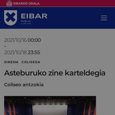
2021/10/16
00:00
-
2021/10/18
23:55
ZINEMA COLISEOA
Asteburuko zine karteldegia
Coliseo antzokia