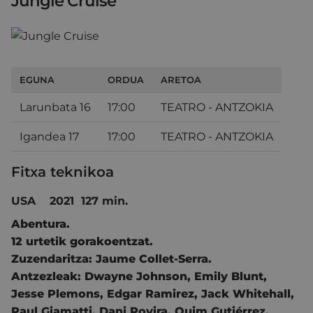
Jungle Cruise
EGUNA
ORDUA
ARETOA
Larunbata 16
17:00
TEATRO - ANTZOKIA
Igandea 17
17:00
TEATRO - ANTZOKIA
Fitxa teknikoa
USA 2021 127 min.
Abentura.
12 urtetik gorakoentzat.
Zuzendaritza:
Jaume Collet-Serra.
Antzezleak:
Dwayne Johnson
,
Emily Blunt
,
Jesse Plemons
,
Edgar Ramirez
,
Jack Whitehall
,
Paul Giamatti
,
Dani Rovira
,
Quim Gutiérrez
.