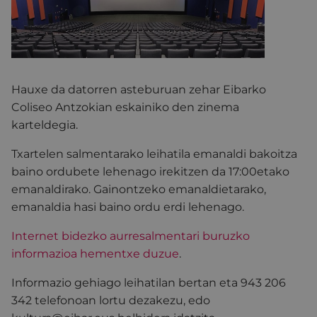
Hauxe da datorren asteburuan zehar Eibarko
Coliseo Antzokian eskainiko den zinema
karteldegia.
Txartelen salmentarako leihatila emanaldi bakoitza
baino ordubete lehenago irekitzen da 17:00etako
emanaldirako. Gainontzeko emanaldietarako,
emanaldia hasi baino ordu erdi lehenago.
Internet bidezko aurresalmentari buruzko
informazioa hementxe duzue
.
Informazio gehiago leihatilan bertan eta 943 206
342 telefonoan lortu dezakezu, edo