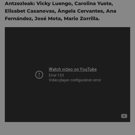
Antzezleak:
Vicky Luengo,
Carolina Yuste,
Elisabet Casanovas,
Àngela Cervantes,
Ana
Fernández,
José Mota,
Mario Zorrilla.