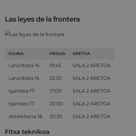
Las leyes de la frontera
EGUNA
ORDUA
ARETOA
Larunbata 16
19:45
SALA 2 ARETOA
Larunbata 16
22:30
SALA 2 ARETOA
Igandea 17
17:00
SALA 2 ARETOA
Igandea 17
20:00
SALA 2 ARETOA
Astelehena 18
20:30
SALA 2 ARETOA
Fitxa teknikoa