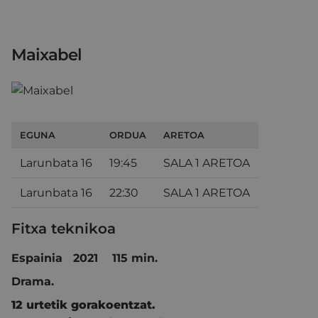
Maixabel
EGUNA
ORDUA
ARETOA
Larunbata 16
19:45
SALA 1 ARETOA
Larunbata 16
22:30
SALA 1 ARETOA
Fitxa teknikoa
Espainia 2021 115 min.
D
rama.
12 urtetik gorakoentzat.