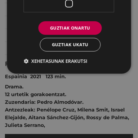
Larunbata 16
22:30
TEATRO - ANTZOKIA
Igandea 17
17:00
SALA 1 ARETOA
GUZTIAK ONARTU
Igandea 17
20:00
TEATRO - ANTZOKIA
GUZTIAK UKATU
Astelehena 18
20:30
TEATRO - ANTZOKIA
XEHETASUNAK ERAKUTSI
Fitxa teknikoa
Espainia 2021 123 min.
Drama.
12 urtetik gorakoentzat.
Zuzendaria:
Pedro Almodóvar.
Antzezleak:
Penélope Cruz
,
Milena Smit
,
Israel
Elejalde
,
Aitana Sánchez-Gijón
,
Rossy de Palma
,
Julieta Serrano
,