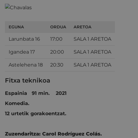
EGUNA
ORDUA
ARETOA
Larunbata 16
17:00
SALA 1 ARETOA
Igandea 17
20:00
SALA 1 ARETOA
Astelehena 18
20:30
SALA 1 ARETOA
Fitxa teknikoa
Espainia 91 min. 2021
Komedia.
12 urtetik gorakoentzat.
Zuzendaritza:
Carol Rodríguez Colás.