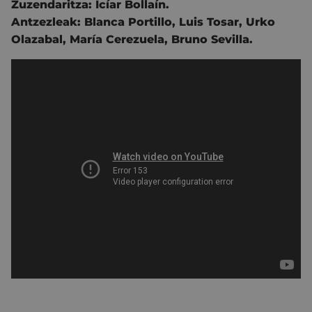
Zuzendaritza:
Icíar Bollaín.
Antzezleak:
Blanca Portillo,
Luis Tosar,
Urko
Olazabal,
María Cerezuela,
Bruno Sevilla.