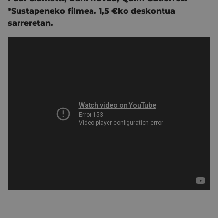
*Sustapeneko filmea. 1,5 €ko deskontua
sarreretan.