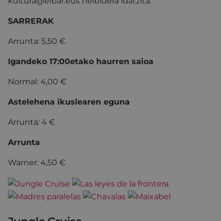
kultura@eibar.eus helbidera idatzita.
SARRERAK
Arrunta
:
5,50 €
Igandeko 17:00etako haurren saioa
Normal: 4,00 €
Astelehena ikuslearen eguna
Arrunta
:
4 €
Arrunta
Warner: 4,50 €