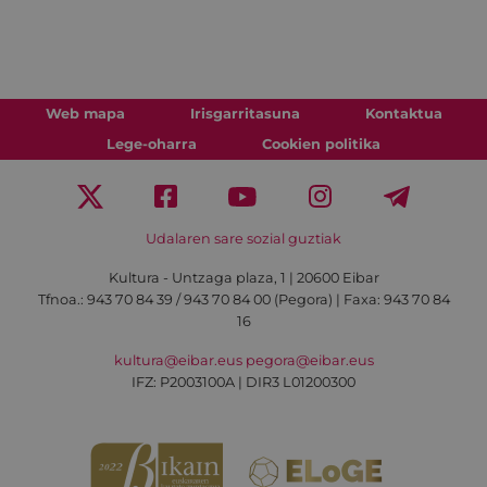
Web mapa
Irisgarritasuna
Kontaktua
Lege-oharra
Cookien politika
Udalaren sare sozial guztiak
Kultura - Untzaga plaza, 1 | 20600 Eibar
Tfnoa.:
943 70 84 39 / 943 70 84 00 (Pegora)
| Faxa: 943 70 84
16
kultura@eibar.eus
pegora@eibar.eus
IFZ: P2003100A | DIR3 L01200300