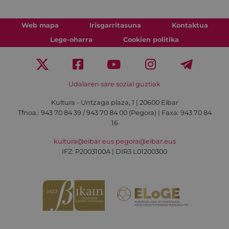
Web mapa
Irisgarritasuna
Kontaktua
Lege-oharra
Cookien politika
Udalaren sare sozial guztiak
Kultura - Untzaga plaza, 1 | 20600 Eibar
Tfnoa.:
943 70 84 39 / 943 70 84 00 (Pegora)
| Faxa: 943 70 84
16
kultura@eibar.eus
pegora@eibar.eus
IFZ: P2003100A | DIR3 L01200300