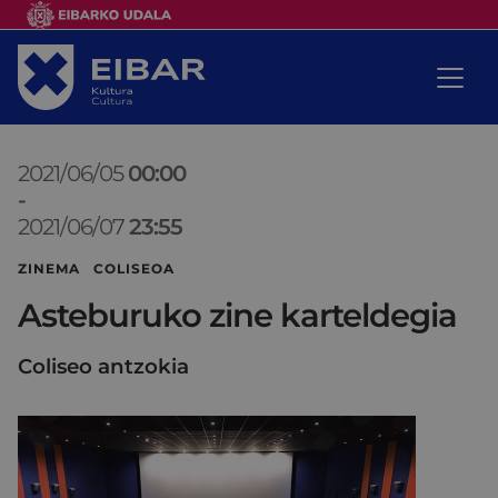
2021/06/05
00:00
-
2021/06/07
23:55
ZINEMA COLISEOA
Asteburuko zine karteldegia
Coliseo antzokia