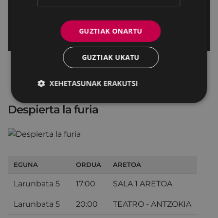
GUZTIAK ONARTU
GUZTIAK UKATU
XEHETASUNAK ERAKUTSI
Despierta la furia
EGUNA
ORDUA
ARETOA
Larunbata 5
17:00
SALA 1 ARETOA
Larunbata 5
20:00
TEATRO - ANTZOKIA