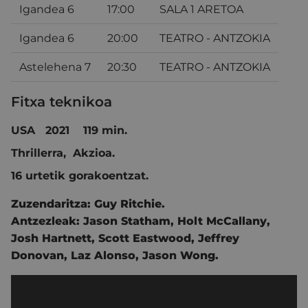
Igandea 6
17:00
SALA 1 ARETOA
Igandea 6
20:00
TEATRO - ANTZOKIA
Astelehena 7
20:30
TEATRO - ANTZOKIA
Fitxa teknikoa
USA 2021 119 min.
Thrillerra, Akzioa.
16 urtetik gorakoentzat.
Zuzendaritza:
Guy Ritchie.
Antzezleak:
Jason Statham,
Holt McCallany,
Josh Hartnett,
Scott Eastwood,
Jeffrey
Donovan,
Laz Alonso,
Jason Wong.