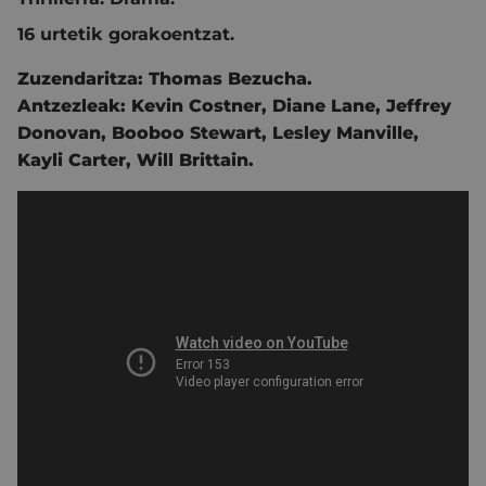
16 urtetik gorakoentzat.
Zuzendaritza:
Thomas Bezucha.
Antzezleak:
Kevin Costner,
Diane Lane,
Jeffrey
Donovan,
Booboo Stewart,
Lesley Manville,
Kayli Carter,
Will Brittain.