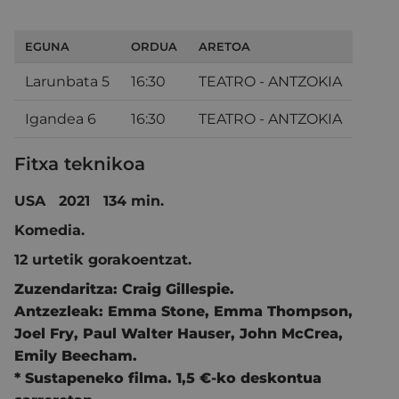
EGUNA
ORDUA
ARETOA
Larunbata 5
16:30
TEATRO - ANTZOKIA
Igandea 6
16:30
TEATRO - ANTZOKIA
Fitxa teknikoa
USA 2021 134 min.
Komedia.
12 urtetik gorakoentzat.
Zuzendaritza:
Craig Gillespie.
Antzezleak:
Emma Stone,
Emma Thompson,
Joel Fry,
Paul Walter Hauser,
John McCrea,
Emily Beecham.
* Sustapeneko filma. 1,5 €-ko deskontua