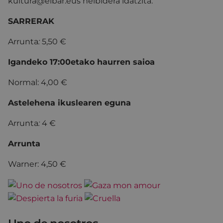
kultura@eibar.eus helbidera idatzita.
SARRERAK
Arrunta
:
5,50 €
Igandeko 17:00etako haurren saioa
Normal: 4,00 €
Astelehena ikuslearen eguna
Arrunta
:
4 €
Arrunta
Warner: 4,50 €