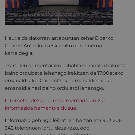
Hauxe da datorren asteburuan zehar Eibarko
Coliseo Antzokian eskainiko den zinema
karteldegia.
Txartelen salmentarako leihatila emanaldi bakoitza
baino ordubete lehenago irekitzen da 17:00etako
emanaldirako. Gainontzeko emanaldietarako,
emanaldia hasi baino ordu erdi lehenago.
Internet bidezko aurresalmentari buruzko
informazioa hementxe duzue
.
Informazio gehiago leihatilan bertan eta 943 206
342 telefonoan lortu dezakezu, edo