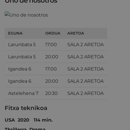
Uno de nosotros
EGUNA
ORDUA
ARETOA
Larunbata 5
17:00
SALA 2 ARETOA
Larunbata 5
20:00
SALA 2 ARETOA
Igandea 6
17:00
SALA 2 ARETOA
Igandea 6
20:00
SALA 2 ARETOA
Astelehena 7
20:30
SALA 2 ARETOA
Fitxa teknikoa
USA 2020 114 min.
Thrillerra. Drama.