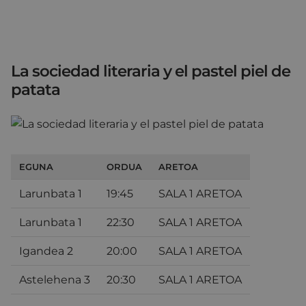
La sociedad literaria y el pastel piel de
patata
EGUNA
ORDUA
ARETOA
Larunbata 1
19:45
SALA 1 ARETOA
Larunbata 1
22:30
SALA 1 ARETOA
Igandea 2
20:00
SALA 1 ARETOA
Astelehena 3
20:30
SALA 1 ARETOA