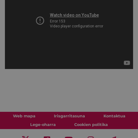
Web mapa
Irisgarritasuna
Kontaktua
Lege-oharra
Cookien politika