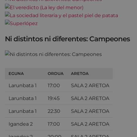
Ni distintos ni diferentes: Campeones
EGUNA
ORDUA
ARETOA
Larunbata 1
17:00
SALA 2 ARETOA
Larunbata 1
19:45
SALA 2 ARETOA
Larunbata 1
22:30
SALA 2 ARETOA
Igandea 2
17:00
SALA 2 ARETOA
Igandea 2
20:00
SALA 2 ARETOA