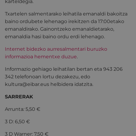
karteldegia.
Txartelen salmentarako leihatila emanaldi bakoitza
baino ordubete lehenago irekitzen da 17:00etako
emanaldirako. Gainontzeko emanaldietarako,
emanaldia hasi baino ordu erdi lehenago.
Internet bidezko aurresalmentari buruzko
informazioa hementxe duzue
.
Informazio gehiago leihatilan bertan eta 943 206
342 telefonoan lortu dezakezu, edo
kultura@eibar.eus helbidera idatzita.
SARRERAK
Arrunta
:
5,50 €
3 D: 6,50 €
3 D Warner: 7,50 €