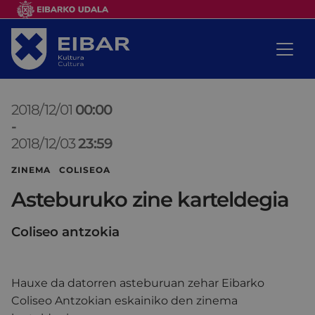
2018/12/01
00:00
-
2018/12/03
23:59
ZINEMA COLISEOA
Asteburuko zine karteldegia
Coliseo antzokia
Hauxe da datorren asteburuan zehar Eibarko
Coliseo Antzokian eskainiko den zinema