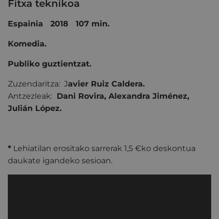
Fitxa teknikoa
Espainia 2018 107 min.
Komedia.
Publiko guztientzat.
Zuzendaritza:
J
avier Ruiz Caldera.
Antzezleak:
Dani Rovira
,
Alexandra Jiménez
,
Julián López
.
*
Lehiatilan erositako sarrerak 1,5 €ko deskontua
daukate igandeko sesioan.