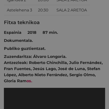
Astelehena 3
20:30
SALA 2 ARETOA
Fitxa teknikoa
Espainia 2018 87 min.
Dokumentala.
Publiko guztientzat.
Zuzendaritza:
Álvaro Longoria.
Antzezleak:
Roberto Chinchilla
,
Julio Fernández
,
Fran Fuentes
,
Jesús Lago
,
José de Luna
,
Stefan
López
,
Alberto Nieto Ferrández
,
Sergio Olmo
,
Gloria Ram
os.