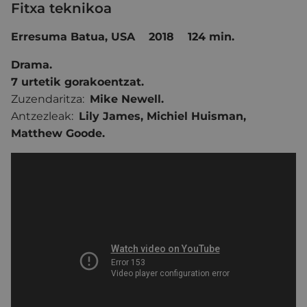
Fitxa teknikoa
Erresuma Batua, USA 2018 124 min.
Drama.
7 urtetik gorakoentzat.
Zuzendaritza:
Mike Newell.
Antzezleak:
Lily James
,
Michiel Huisman
,
Matthew Goode.