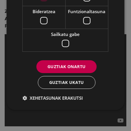
Bideratzea
Funtzionaltasuna
Zuzendaritza:
Richard Eyre.
Antzezleak:
Emma Thompson
,
Stanley Tucci
,
Fionn Whitehead
,
Jason Watkins
,
Ben Chaplin
.
Sailkatu gabe
GUZTIAK ONARTU
GUZTIAK UKATU
XEHETASUNAK ERAKUTSI