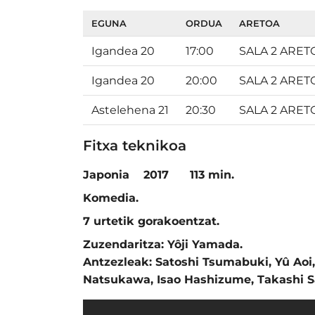
EGUNA
ORDUA
ARETOA
Igandea 20
17:00
SALA 2 ARET
Igandea 20
20:00
SALA 2 ARET
Astelehena 21
20:30
SALA 2 ARET
Fitxa teknikoa
Japonia 2017 113 min.
K
omedia.
7 urtetik gorakoentzat.
Zuzendaritza:
Yôji Yamada.
Antzezleak:
Satoshi Tsumabuki
,
Yû Aoi
Natsukawa
,
Isao Hashizume
,
Takashi S