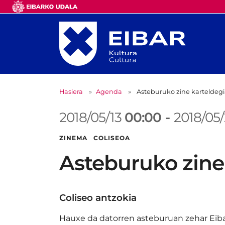
Hasiera
Agenda
Asteburuko zine karteldeg
2018/05/13
00:00
-
2018/05
ZINEMA COLISEOA
Asteburuko zine
Coliseo antzokia
Hauxe da datorren asteburuan zehar Eiba