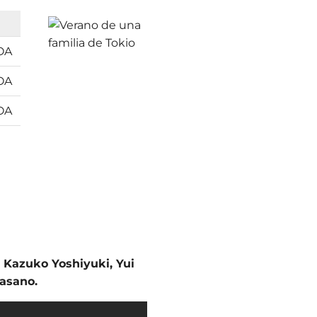
OA
OA
OA
,
Kazuko Yoshiyuki
,
Yui
asano.