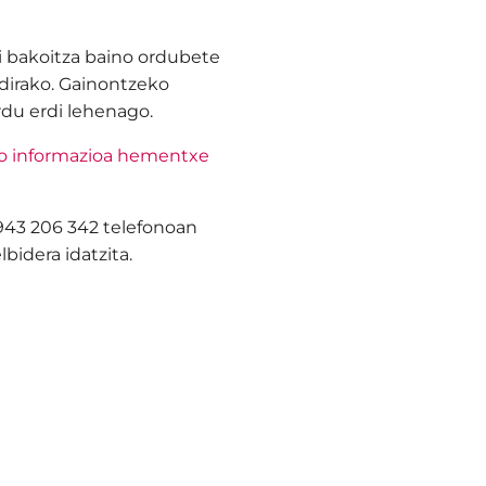
i bakoitza baino ordubete
dirako. Gainontzeko
rdu erdi lehenago.
ko informazioa hementxe
 943 206 342 telefonoan
bidera idatzita.