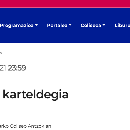
Programazioa
Portalea
Coliseoa
Libur
ia
/21
23:59
 karteldegia
rko Coliseo Antzokian