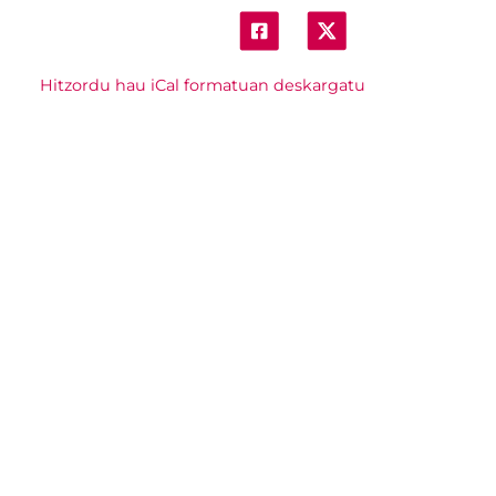
Hitzordu hau iCal formatuan deskargatu