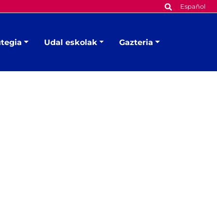
Español
utegia
Udal eskolak
Gazteria