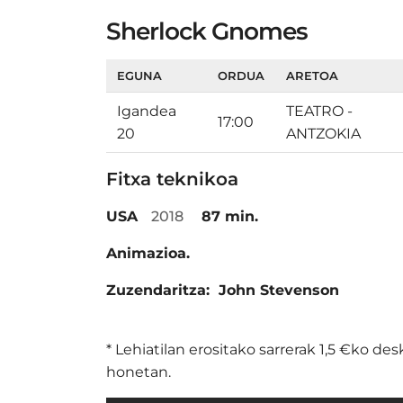
Sherlock Gnomes
EGUNA
ORDUA
ARETOA
Igandea
TEATRO -
17:00
20
ANTZOKIA
Fitxa teknikoa
USA
2018
87 min.
Animazioa.
Zuzendaritza:
John Stevenson
* Lehiatilan erositako sarrerak 1,5 €ko d
honetan.