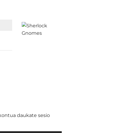
eskontua daukate sesio