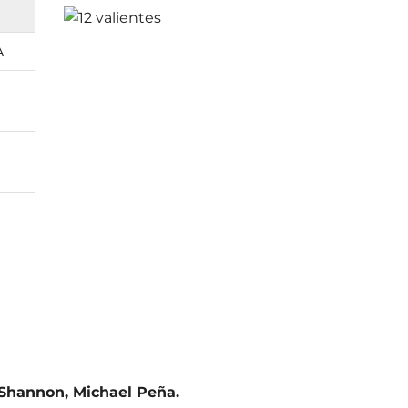
A
 Shannon
,
Michael Peña.