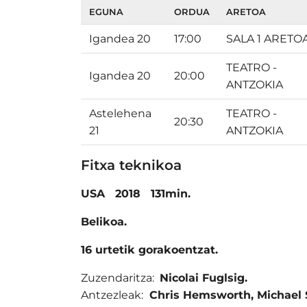
EGUNA
ORDUA
ARETOA
Igandea 20
17:00
SALA 1 ARETO
TEATRO -
Igandea 20
20:00
ANTZOKIA
Astelehena
TEATRO -
20:30
21
ANTZOKIA
Fitxa teknikoa
USA 2018
131min.
Belikoa.
16 urtetik gorakoentzat.
Zuzendaritza:
Nicolai Fuglsig.
Antzezleak:
Chris Hemsworth
,
Michael