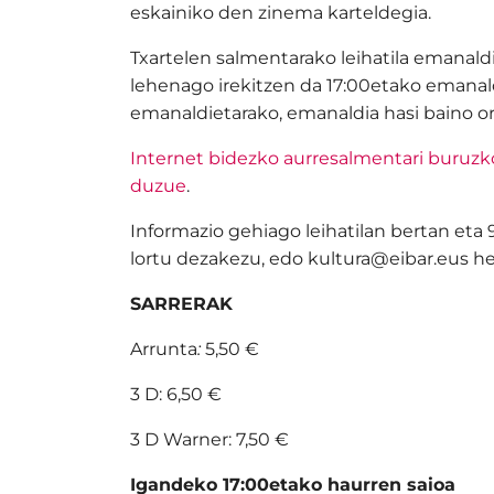
eskainiko den zinema karteldegia.
Txartelen salmentarako leihatila emanald
lehenago irekitzen da 17:00etako emanal
emanaldietarako, emanaldia hasi baino o
Internet bidezko aurresalmentari buruz
duzue
.
Informazio gehiago leihatilan bertan eta
lortu dezakezu, edo kultura@eibar.eus hel
SARRERAK
Arrunta
:
5,50 €
3 D: 6,50 €
3 D Warner: 7,50 €
Igandeko 17:00etako haurren saioa