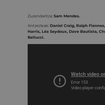
Zuzendaritza:
Sam Mendes.
Antzezleak:
Daniel Craig, Ralph Fienne
Harris, Léa Seydoux, Dave Bautista, Ch
Bellucci.