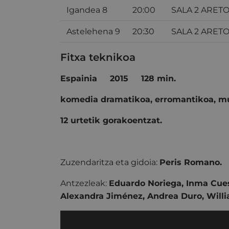
Igandea 8
20:00
SALA 2 ARET
Astelehena 9
20:30
SALA 2 ARET
Fitxa teknikoa
Espainia
2015
128 min.
komedia dramatikoa, erromantikoa, mu
12 urtetik gorakoentzat.
Zuzendaritza eta gidoia:
Peris Romano.
Antzezleak:
Eduardo Noriega, Inma Cues
Alexandra Jiménez, Andrea Duro, Willia