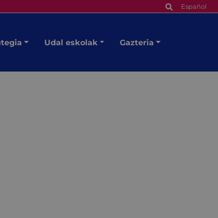
Español
utegia
Udal eskolak
Gazteria