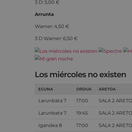
3 D: 5,00 €
Arrunta
Warner: 4,50 €
3 D Warner: 6,50 €
Los miércoles no existen
EGUNA
ORDUA
ARETOA
Larunbata 7
17:00
SALA 2 ARET
Larunbata 7
19:45
SALA 2 ARET
Igandea 8
17:00
SALA 2 ARET