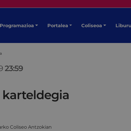
Programazioa
Portalea
Coliseoa
Libur
ia
09
23:59
 karteldegia
rko Coliseo Antzokian