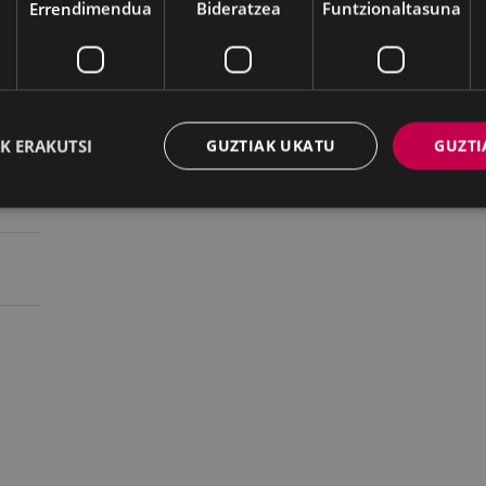
Errendimendua
Bideratzea
Funtzionaltasuna
A
A
A
K ERAKUTSI
GUZTIAK UKATU
GUZTI