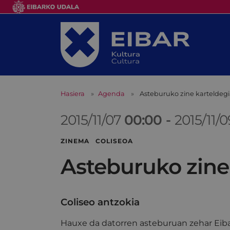
Hasiera
Agenda
Asteburuko zine karteldeg
2015/11/07
00:00
-
2015/11/
ZINEMA COLISEOA
Asteburuko zine
Coliseo antzokia
Hauxe da datorren asteburuan zehar Eiba