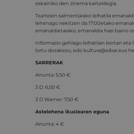
eskainiko den zinema karteldegia.
Txartelen salmentarako leihatila emanald
lehenago irekitzen da 17:00etako emanal
emanaldietarako, emanaldia hasi baino o
Informazio gehiago leihatilan bertan eta
lortu dezakezu, edo kultura@eibar.eus hel
SARRERAK
Arrunta
:
5,50 €
3 D: 6,50 €
3 D Warner: 7,50 €
Astelehena ikuslearen eguna
Arrunta
:
4 €