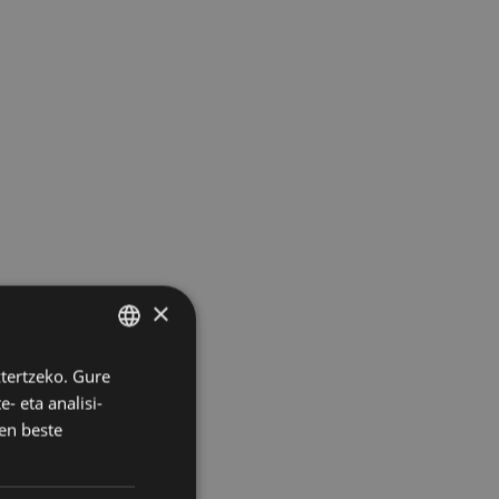
×
ztertzeko. Gure
BASQUE
- eta analisi-
SPANISH
en beste