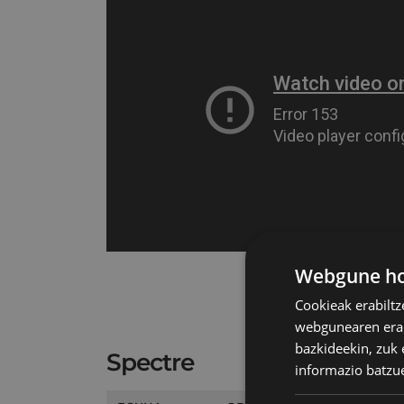
Webgune hon
Cookieak erabiltz
webgunearen erabi
bazkideekin, zuk 
Spectre
informazio batzu