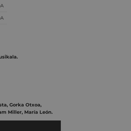
OA
OA
sikala.
ta, Gorka Otxoa,
m Miller, María León.