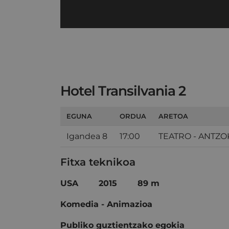
Hotel Transilvania 2
EGUNA
ORDUA
ARETOA
Igandea 8
17:00
TEATRO - ANTZO
Fitxa teknikoa
USA 2015 89 m
Komedia - Animazioa
Publiko guztientzako egokia