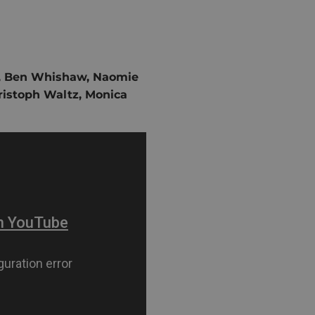
s, Ben Whishaw, Naomie
ristoph Waltz, Monica