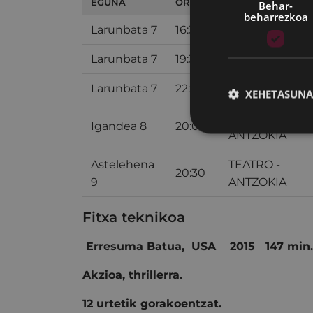
EGUNA
ORDUA
ARETOA
Behar-
beharrezkoa
Larunbata 7
16:30
SALA 1 ARETO
Larunbata 7
19:30
SALA 1 ARETO
Larunbata 7
22:30
SALA 1 ARETO
XEHETASUNA
TEATRO -
Igandea 8
20:00
ANTZOKIA
Astelehena
TEATRO -
20:30
9
ANTZOKIA
Fitxa teknikoa
Erresuma Batua, USA
2015 147 min.
Akzioa, thrillerra.
12 urtetik gorakoentzat.