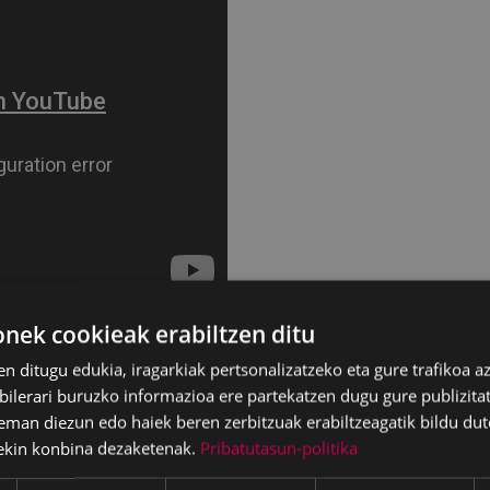
ek cookieak erabiltzen ditu
en ditugu edukia, iragarkiak pertsonalizatzeko eta gure trafikoa a
lerari buruzko informazioa ere partekatzen dugu gure publizitate
eman diezun edo haiek beren zerbitzuak erabiltzeagatik bildu dut
ekin konbina dezaketenak.
Pribatutasun-politika