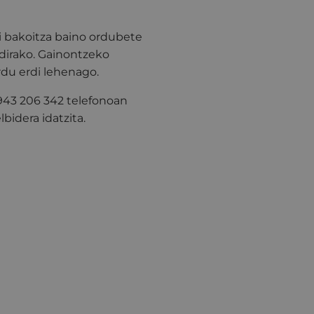
i bakoitza baino ordubete
dirako. Gainontzeko
rdu erdi lehenago.
 943 206 342 telefonoan
bidera idatzita.