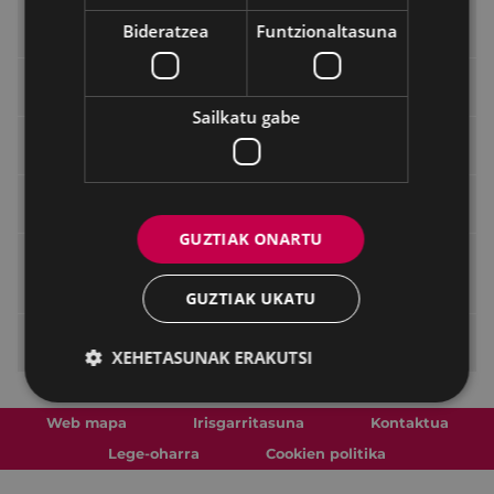
Udal Gardentasunerako urteko memoriak
Bideratzea
Funtzionaltasuna
Udala "Gipuzkoa Irekia" plataforman
Sailkatu gabe
Gardentasunerako adierazleak
ELoGE 2021 Bikaintasunaren Zigilua
GUZTIAK ONARTU
Administrazio publikoetako komunikazio-
eta gardentasun-jardunaldiak
GUZTIAK UKATU
Herritarrekiko harremanak
XEHETASUNAK ERAKUTSI
Web mapa
Irisgarritasuna
Kontaktua
Lege-oharra
Cookien politika