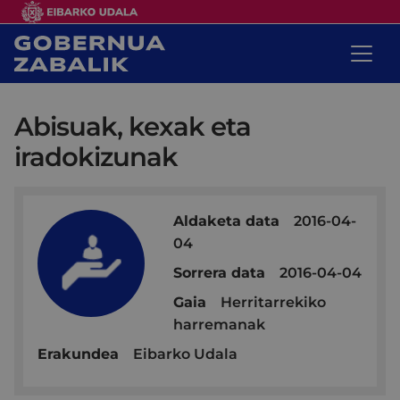
Abisuak, kexak eta
iradokizunak
Aldaketa data
2016-04-
04
Sorrera data
2016-04-04
Gaia
Herritarrekiko
harremanak
Erakundea
Eibarko Udala