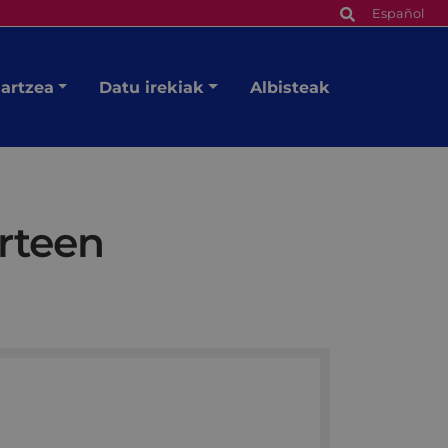
Español
hartzea
Datu irekiak
Albisteak
arteen