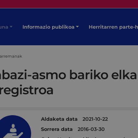
una
Informazio publikoa
Herritarren parte-
 harremanak
abazi-asmo bariko elk
registroa
Aldaketa data
2021-10-22
Sorrera data
2016-03-30