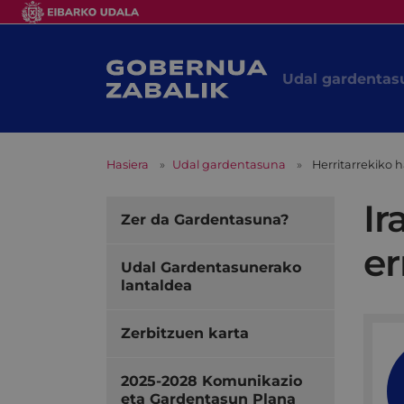
Udal gardentas
Hasiera
Udal gardentasuna
Herritarrekiko
Ir
Zer da Gardentasuna?
er
Udal Gardentasunerako
lantaldea
Zerbitzuen karta
2025-2028 Komunikazio
eta Gardentasun Plana