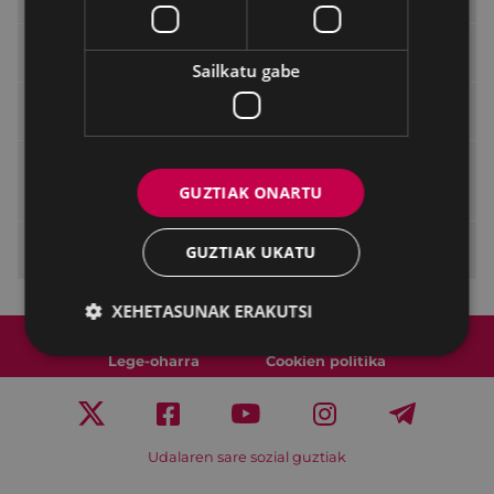
Gardentasunerako adierazleak
Sailkatu gabe
ELoGE 2021 Bikaintasunaren Zigilua
Administrazio publikoetako komunikazio-
eta gardentasun-jardunaldiak
GUZTIAK ONARTU
Herritarrekiko harremanak
GUZTIAK UKATU
XEHETASUNAK ERAKUTSI
Web mapa
Irisgarritasuna
Kontaktua
Lege-oharra
Cookien politika
Udalaren sare sozial guztiak