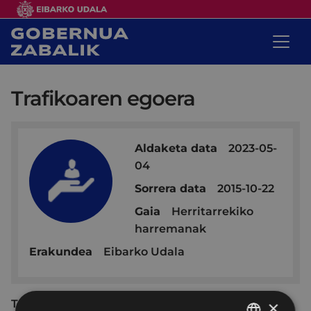
Trafikoaren egoera
Aldaketa data
2023-05-
04
Sorrera data
2015-10-22
Gaia
Herritarrekiko
harremanak
Erakundea
Eibarko Udala
Trafikoaren egoera zein itxitako bide-zatiei
×