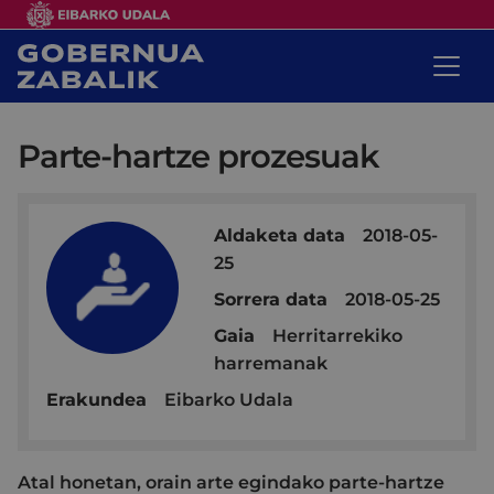
Parte-hartze prozesuak
Aldaketa data
2018-05-
25
Sorrera data
2018-05-25
Gaia
Herritarrekiko
harremanak
Erakundea
Eibarko Udala
Atal honetan, orain arte egindako parte-hartze