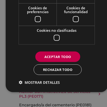
Concursos de méritos
Cookies de
Cookies de
preferencias
funcionalidad
Técnico/a de Comunicación y
Transparencia (PE0160)
Dinamizador/a de Andretxea (PE0161)
Cookies no clasificadas
Profesor/a de dibujo (PE0162)
Profesor/a de percusión (PE0163)
Auxiliar administrativo/a de actas
(PE0167)
ACEPTAR TODO
Auxiliar administrativo/a de Urbanismo
RECHAZAR TODO
(PE0164)
Auxiliar administrativo/a de Servicios
MOSTRAR DETALLES
PL2 (PE0170)
Auxiliar administrativo/a de Servicios
PL3 (PE0171)
Encargado/a del cementerio (PE0181)