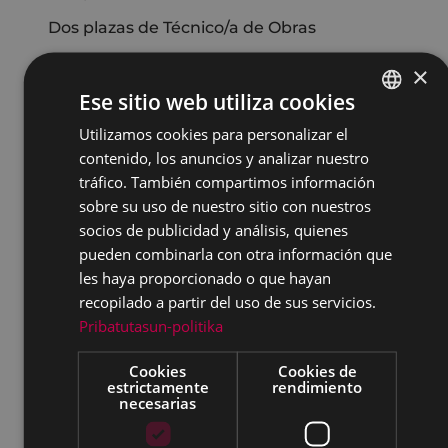
Dos plazas de Técnico/a de Obras
Profesor/a de cerámica
×
Ese sitio web utiliza cookies
Cuatro plazas de limpiador/a
Utilizamos cookies para personalizar el
BASQUE
Dos plazas de profesor/a / normalizador/a de
euskera
contenido, los anuncios y analizar nuestro
SPANISH
tráfico. También compartimos información
Dos plazas de conserje de instalaciones
sobre su uso de nuestro sitio con nuestros
deportivas
socios de publicidad y análisis, quienes
Tres plazas de conserje de escuelas públicas
pueden combinarla con otra información que
les haya proporcionado o que hayan
Dos plazas de técnico/a de euskera
recopilado a partir del uso de sus servicios.
Dos técnicos/as de Informática
Pribatutasun-politika
Arquitecto/a área de Urbanismo
Cookies
Cookies de
estrictamente
rendimiento
Responsable de Informática
necesarias
Procesos de estabilización