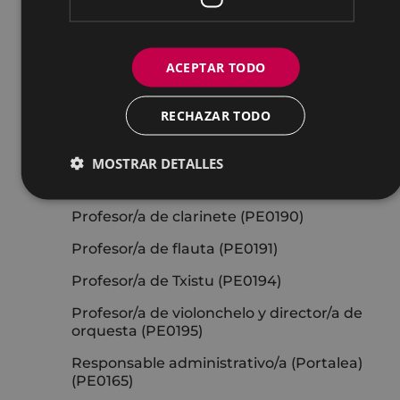
Auxiliar administrativo/a de Servicios
PL2 (PE0170)
ACEPTAR TODO
Auxiliar administrativo/a de Servicios
PL3 (PE0171)
RECHAZAR TODO
Encargado/a del cementerio (PE0181)
Director/a de banda (PE0188)
MOSTRAR DETALLES
Profesor/a de musicoterapia (PE0189)
Profesor/a de clarinete (PE0190)
Profesor/a de flauta (PE0191)
Profesor/a de Txistu (PE0194)
Profesor/a de violonchelo y director/a de
orquesta (PE0195)
Responsable administrativo/a (Portalea)
(PE0165)