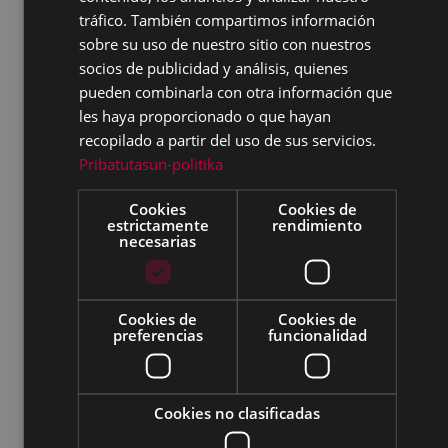
SPANISH
Dos técnicos/as de Informática
tráfico. También compartimos información
sobre su uso de nuestro sitio con nuestros
Arquitecto/a área de Urbanismo
socios de publicidad y análisis, quienes
Responsable de Informática
pueden combinarla con otra información que
les haya proporcionado o que hayan
Procesos de estabilización
recopilado a partir del uso de sus servicios.
Concursos de méritos
Pribatutasun-politika
Técnico/a de Comunicación y
Cookies
Cookies de
Transparencia (PE0160)
estrictamente
rendimiento
necesarias
Dinamizador/a de Andretxea (PE0161)
Profesor/a de dibujo (PE0162)
Cookies de
Cookies de
Profesor/a de percusión (PE0163)
preferencias
funcionalidad
Auxiliar administrativo/a de actas
(PE0167)
Cookies no clasificadas
Auxiliar administrativo/a de Urbanismo
(PE0164)