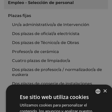
Empleo - Selección de personal
Plazas fijas
Un/a administrativo/a de Intervención
Dos plazas de oficial/a electricista
Dos plazas de Técnico/a de Obras
Profesor/a de cerámica
Cuatro plazas de limpiador/a
Dos plazas de profesor/a / normalizador/a de
euskera
Dos plazas de conserje de instalaciones
deportivas
×
Ese sitio web utiliza cookies
Tres plazas de conserje de escuelas públicas
Utilizamos cookies para personalizar el
BASQUE
Dos plazas de técnico/a de euskera
contenido, los anuncios y analizar nuestro